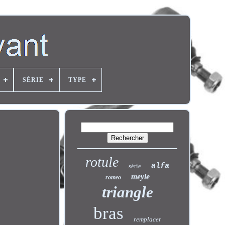
SÉRIE
TYPE
rotule
alfa
série
meyle
romeo
triangle
bras
remplacer