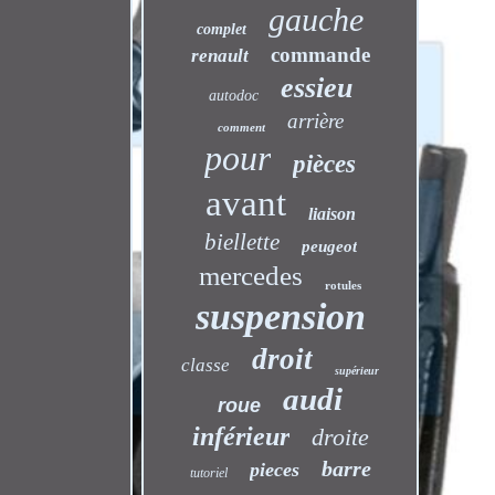
gauche
complet
commande
renault
essieu
autodoc
arrière
comment
pour
pièces
avant
liaison
biellette
peugeot
mercedes
rotules
suspension
droit
classe
supérieur
audi
roue
inférieur
droite
barre
pieces
tutoriel