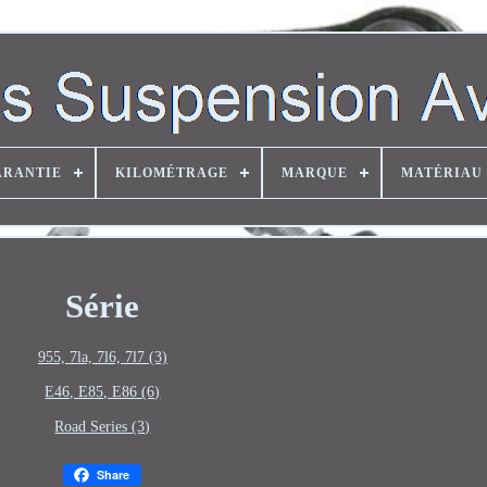
ARANTIE
KILOMÉTRAGE
MARQUE
MATÉRIAU
Série
955, 7la, 7l6, 7l7 (3)
E46, E85, E86 (6)
Road Series (3)
Share