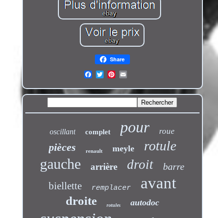
Share
pour
roue
oscillant
complet
rotule
pièces
meyle
renault
gauche
droit
barre
arrière
avant
biellette
remplacer
droite
autodoc
rotules