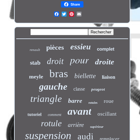
Share
essieu
pièces
complet
renault
pour
droit
droite
stab
bras
biellette
meyle
liaison
gauche
classe
peugeot
triangle
barre
roue
rotules
avant
oscillant
tutoriel
comment
rotule
arrière
supérieur
suspension
audi
remplacer