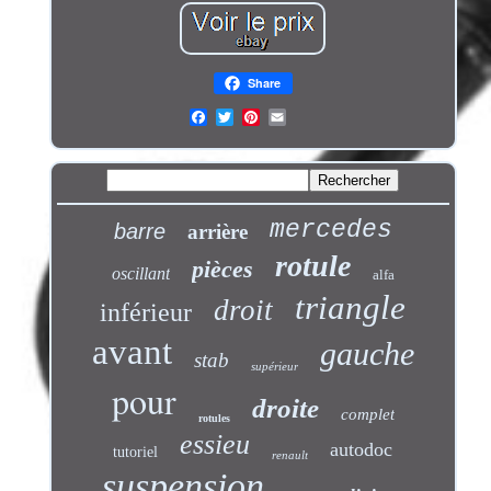
Share
mercedes
barre
arrière
rotule
pièces
oscillant
alfa
triangle
droit
inférieur
avant
gauche
stab
supérieur
pour
droite
complet
rotules
essieu
autodoc
tutoriel
renault
suspension