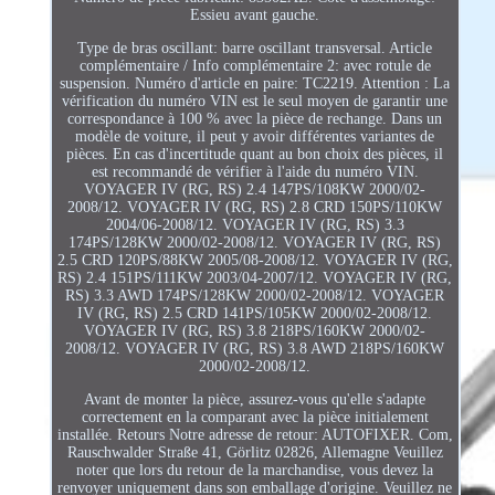
Essieu avant gauche.
Type de bras oscillant: barre oscillant transversal. Article
complémentaire / Info complémentaire 2: avec rotule de
suspension. Numéro d'article en paire: TC2219. Attention : La
vérification du numéro VIN est le seul moyen de garantir une
correspondance à 100 % avec la pièce de rechange. Dans un
modèle de voiture, il peut y avoir différentes variantes de
pièces. En cas d'incertitude quant au bon choix des pièces, il
est recommandé de vérifier à l'aide du numéro VIN.
VOYAGER IV (RG, RS) 2.4 147PS/108KW 2000/02-
2008/12. VOYAGER IV (RG, RS) 2.8 CRD 150PS/110KW
2004/06-2008/12. VOYAGER IV (RG, RS) 3.3
174PS/128KW 2000/02-2008/12. VOYAGER IV (RG, RS)
2.5 CRD 120PS/88KW 2005/08-2008/12. VOYAGER IV (RG,
RS) 2.4 151PS/111KW 2003/04-2007/12. VOYAGER IV (RG,
RS) 3.3 AWD 174PS/128KW 2000/02-2008/12. VOYAGER
IV (RG, RS) 2.5 CRD 141PS/105KW 2000/02-2008/12.
VOYAGER IV (RG, RS) 3.8 218PS/160KW 2000/02-
2008/12. VOYAGER IV (RG, RS) 3.8 AWD 218PS/160KW
2000/02-2008/12.
Avant de monter la pièce, assurez-vous qu'elle s'adapte
correctement en la comparant avec la pièce initialement
installée. Retours Notre adresse de retour: AUTOFIXER. Com,
Rauschwalder Straße 41, Görlitz 02826, Allemagne Veuillez
noter que lors du retour de la marchandise, vous devez la
renvoyer uniquement dans son emballage d'origine. Veuillez ne