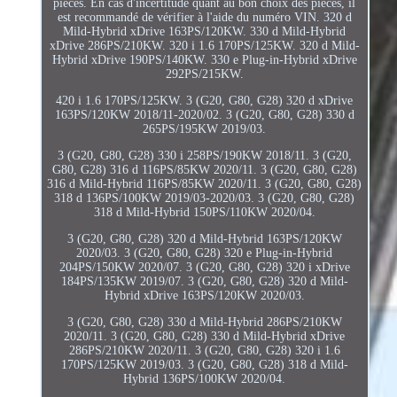
pièces. En cas d'incertitude quant au bon choix des pièces, il
est recommandé de vérifier à l'aide du numéro VIN. 320 d
Mild-Hybrid xDrive 163PS/120KW. 330 d Mild-Hybrid
xDrive 286PS/210KW. 320 i 1.6 170PS/125KW. 320 d Mild-
Hybrid xDrive 190PS/140KW. 330 e Plug-in-Hybrid xDrive
292PS/215KW.
420 i 1.6 170PS/125KW. 3 (G20, G80, G28) 320 d xDrive
163PS/120KW 2018/11-2020/02. 3 (G20, G80, G28) 330 d
265PS/195KW 2019/03.
3 (G20, G80, G28) 330 i 258PS/190KW 2018/11. 3 (G20,
G80, G28) 316 d 116PS/85KW 2020/11. 3 (G20, G80, G28)
316 d Mild-Hybrid 116PS/85KW 2020/11. 3 (G20, G80, G28)
318 d 136PS/100KW 2019/03-2020/03. 3 (G20, G80, G28)
318 d Mild-Hybrid 150PS/110KW 2020/04.
3 (G20, G80, G28) 320 d Mild-Hybrid 163PS/120KW
2020/03. 3 (G20, G80, G28) 320 e Plug-in-Hybrid
204PS/150KW 2020/07. 3 (G20, G80, G28) 320 i xDrive
184PS/135KW 2019/07. 3 (G20, G80, G28) 320 d Mild-
Hybrid xDrive 163PS/120KW 2020/03.
3 (G20, G80, G28) 330 d Mild-Hybrid 286PS/210KW
2020/11. 3 (G20, G80, G28) 330 d Mild-Hybrid xDrive
286PS/210KW 2020/11. 3 (G20, G80, G28) 320 i 1.6
170PS/125KW 2019/03. 3 (G20, G80, G28) 318 d Mild-
Hybrid 136PS/100KW 2020/04.