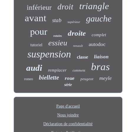
triangle
droit
inférieur
avant
gauche
stab
supérieur
pour
droite
complet
rotules
essieu
autodoc
tutoriel
renault
suspension
liaison
classe
bras
audi
remplacer
comment
biellette
meyle
roue
peugeot
romeo
série
Page d'accueil
Nous joindre
Déclaration de confidentialité