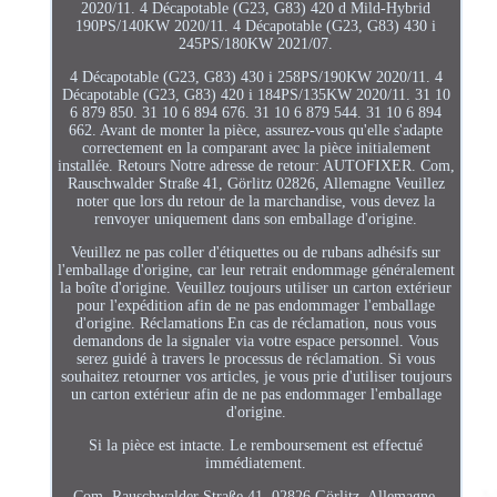
2020/11. 4 Décapotable (G23, G83) 420 d Mild-Hybrid
190PS/140KW 2020/11. 4 Décapotable (G23, G83) 430 i
245PS/180KW 2021/07.
4 Décapotable (G23, G83) 430 i 258PS/190KW 2020/11. 4
Décapotable (G23, G83) 420 i 184PS/135KW 2020/11. 31 10
6 879 850. 31 10 6 894 676. 31 10 6 879 544. 31 10 6 894
662. Avant de monter la pièce, assurez-vous qu'elle s'adapte
correctement en la comparant avec la pièce initialement
installée. Retours Notre adresse de retour: AUTOFIXER. Com,
Rauschwalder Straße 41, Görlitz 02826, Allemagne Veuillez
noter que lors du retour de la marchandise, vous devez la
renvoyer uniquement dans son emballage d'origine.
Veuillez ne pas coller d'étiquettes ou de rubans adhésifs sur
l'emballage d'origine, car leur retrait endommage généralement
la boîte d'origine. Veuillez toujours utiliser un carton extérieur
pour l'expédition afin de ne pas endommager l'emballage
d'origine. Réclamations En cas de réclamation, nous vous
demandons de la signaler via votre espace personnel. Vous
serez guidé à travers le processus de réclamation. Si vous
souhaitez retourner vos articles, je vous prie d'utiliser toujours
un carton extérieur afin de ne pas endommager l'emballage
d'origine.
Si la pièce est intacte. Le remboursement est effectué
immédiatement.
Com, Rauschwalder Straße 41, 02826 Görlitz, Allemagne.