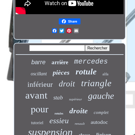
Share
mercedes
barre
arrière
rotule
pièces
oscillant
alfa
triangle
droit
inférieur
avant
gauche
stab
supérieur
pour
droite
complet
rotules
essieu
autodoc
tutoriel
renault
suspension
liaison