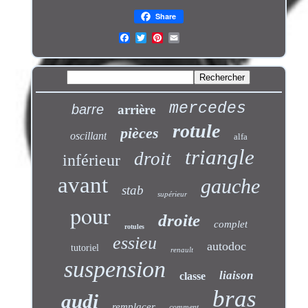
Share
mercedes
barre
arrière
rotule
pièces
oscillant
alfa
triangle
droit
inférieur
avant
gauche
stab
supérieur
pour
droite
complet
rotules
essieu
autodoc
tutoriel
renault
suspension
liaison
classe
bras
audi
remplacer
comment