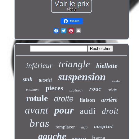
Share
triangle
inférieur
biellette
suspension
stab
tutoriel
rotules
pièces
roue
série
comment
supérieur
rotule
droite
arrière
liaison
avant
pour
audi
droit
bras
remplacer
complet
alfa
gauche
barre
peugeot