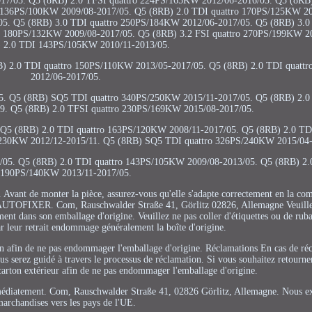
17/05. Q5 (8RB) 2.0 TFSI quattro 224PS/165KW 2012/06-2016/05. Q5 (8RB
 136PS/100KW 2009/08-2017/05. Q5 (8RB) 2.0 TDI quattro 170PS/125KW 20
5. Q5 (8RB) 3.0 TDI quattro 250PS/184KW 2012/06-2017/05. Q5 (8RB) 3.0 
o 180PS/132KW 2009/08-2017/05. Q5 (8RB) 3.2 FSI quattro 270PS/199KW 20
 2.0 TDI 143PS/105KW 2010/11-2013/05.
) 2.0 TDI quattro 150PS/110KW 2013/05-2017/05. Q5 (8RB) 2.0 TDI quatt
2012/06-2017/05.
5. Q5 (8RB) SQ5 TDI quattro 340PS/250KW 2015/11-2017/05. Q5 (8RB) 2.0 
. Q5 (8RB) 2.0 TFSI quattro 230PS/169KW 2015/08-2017/05.
 Q5 (8RB) 2.0 TDI quattro 163PS/120KW 2008/11-2017/05. Q5 (8RB) 2.0 
/230KW 2012/12-2015/11. Q5 (8RB) SQ5 TDI quattro 326PS/240KW 2015/04-
05. Q5 (8RB) 2.0 TDI quattro 143PS/105KW 2009/08-2013/05. Q5 (8RB) 2.0
190PS/140KW 2013/11-2017/05.
nt de monter la pièce, assurez-vous qu'elle s'adapte correctement en la com
ur: AUTOFIXER. Com, Rauschwalder Straße 41, Görlitz 02826, Allemagne Veuille
nt dans son emballage d'origine. Veuillez ne pas coller d'étiquettes ou de ruba
ar leur retrait endommage généralement la boîte d'origine.
tion afin de ne pas endommager l'emballage d'origine. Réclamations En cas de ré
 serez guidé à travers le processus de réclamation. Si vous souhaitez retourner 
 carton extérieur afin de ne pas endommager l'emballage d'origine.
immédiatement. Com, Rauschwalder Straße 41, 02826 Görlitz, Allemagne. Nous e
archandises vers les pays de l'UE.