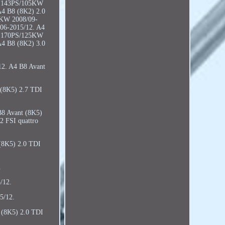
ro 143PS/105KW
A4 B8 (8K2) 2.0
8KW 2008/09-
/06-2015/12. A4
DI 170PS/125KW
A4 B8 (8K2) 3.0
12. A4 B8 Avant
(8K5) 2.7 TDI
B8 Avant (8K5)
 FSI quattro
(8K5) 2.0 TDI
.
/12.
5/12.
 (8K5) 2.0 TDI