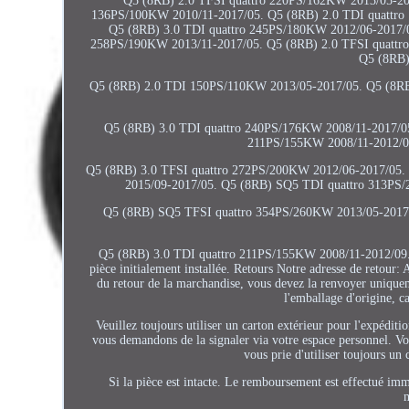
Q5 (8RB) 2.0 TFSI quattro 220PS/162KW 2013/05-20
136PS/100KW 2010/11-2017/05. Q5 (8RB) 2.0 TDI quattro
Q5 (8RB) 3.0 TDI quattro 245PS/180KW 2012/06-2017/0
258PS/190KW 2013/11-2017/05. Q5 (8RB) 2.0 TFSI quattr
Q5 (8RB)
Q5 (8RB) 2.0 TDI 150PS/110KW 2013/05-2017/05. Q5 (8RB
Q5 (8RB) 3.0 TDI quattro 240PS/176KW 2008/11-2017/0
211PS/155KW 2008/11-2012/09
Q5 (8RB) 3.0 TFSI quattro 272PS/200KW 2012/06-2017/05.
2015/09-2017/05. Q5 (8RB) SQ5 TDI quattro 313PS
Q5 (8RB) SQ5 TFSI quattro 354PS/260KW 2013/05-2017/
Q5 (8RB) 3.0 TDI quattro 211PS/155KW 2008/11-2012/09. Ava
pièce initialement installée. Retours Notre adresse de reto
du retour de la marchandise, vous devez la renvoyer uniqueme
l'emballage d'origine, c
Veuillez toujours utiliser un carton extérieur pour l'expédi
vous demandons de la signaler via votre espace personnel. Vous
vous prie d'utiliser toujours un
Si la pièce est intacte. Le remboursement est effectué 
m