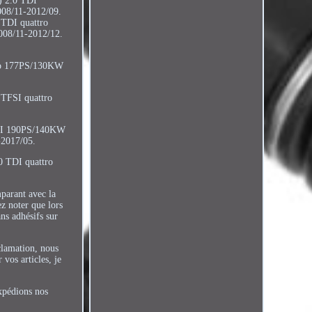
) 2.0 TDI
08/11-2012/09.
TDI quattro
08/11-2012/12.
ro 177PS/130KW
TFSI quattro
TDI 190PS/140KW
2017/05.
 TDI quattro
parant avec la
z noter que lors
ns adhésifs sur
clamation, nous
vos articles, je
xpédions nos