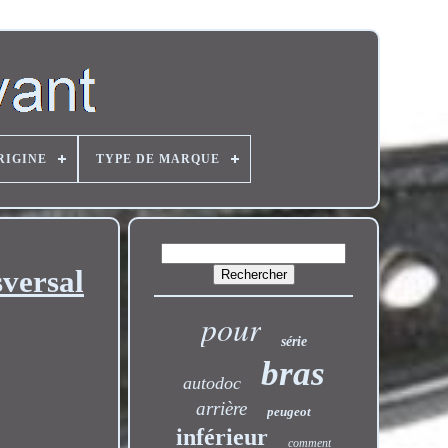
RIGINE
TYPE DE MARQUE
sversal
pour
série
bras
autodoc
arrière
peugeot
inférieur
comment