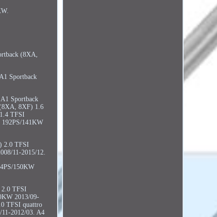
KW.
ortback (8XA,
A1 Sportback
 A1 Sportback
(8XA, 8XF) 1.6
1.4 TFSI
SI 192PS/141KW
) 2.0 TFSI
008/11-2015/12.
204PS/150KW
 2.0 TFSI
40KW 2013/09-
0 TFSI quattro
/11-2012/03. A4