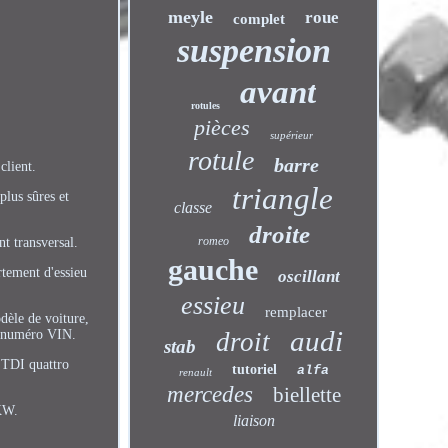
meyle
roue
complet
suspension
avant
rotules
pièces
supérieur
rotule
barre
client.
triangle
plus sûres et
classe
droite
romeo
t transversal.
gauche
rtement d'essieu
oscillant
essieu
remplacer
dèle de voiture,
audi
du numéro VIN.
droit
stab
TDI quattro
tutoriel
alfa
renault
mercedes
biellette
KW.
liaison