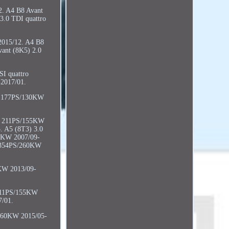
2. A4 B8 Avant
3.0 TDI quattro
2015/12. A4 B8
ant (8K5) 2.0
I quattro
2017/01.
ro 177PS/130KW
ro 211PS/155KW
. A5 (8T3) 3.0
20KW 2007/09-
o 354PS/260KW
KW 2013/09-
 211PS/155KW
7/01.
/160KW 2015/05-