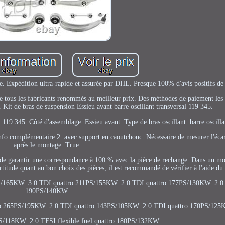
e. Expédition ultra-rapide et assurée par DHL. Presque 100% d'avis positifs de 
 tous les fabricants renommés au meilleur prix. Des méthodes de paiement les 
ts. Kit de bras de suspension Essieu avant barre oscillant transversal 119 345.
119 345. Côté d'assemblage: Essieu avant. Type de bras oscillant: barre oscillan
nfo complémentaire 2: avec support en caoutchouc. Nécessaire de mesurer l'éca
après le montage: True.
 de garantir une correspondance à 100 % avec la pièce de rechange. Dans un mo
certitude quant au bon choix des pièces, il est recommandé de vérifier à l'aide 
S/165KW. 3.0 TDI quattro 211PS/155KW. 2.0 TDI quattro 177PS/130KW. 2.0 
190PS/140KW.
ro 265PS/195KW. 2.0 TDI quattro 143PS/105KW. 2.0 TDI quattro 170PS/125
S/118KW. 2.0 TFSI flexible fuel quattro 180PS/132KW.