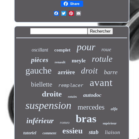
Share
pour
roue
oscillant
complet
rotule
pièces
meyle
renault
gauche
droit
barre
arrière
avant
biellette
remplacer
droite
autodoc
rotules
suspension
mercedes
alfa
bras
inférieur
romeo
supérieur
essieu
stab
liaison
tutoriel
comment