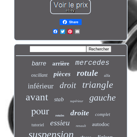
Share
mercedes
barre
arrière
rotule
pièces
oscillant
alfa
triangle
droit
inférieur
avant
gauche
stab
supérieur
pour
droite
complet
rotules
essieu
autodoc
tutoriel
renault
suspension