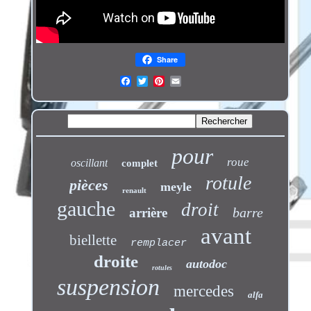
Share
pour
roue
oscillant
complet
rotule
pièces
meyle
renault
gauche
droit
barre
arrière
avant
biellette
remplacer
droite
autodoc
rotules
suspension
mercedes
alfa