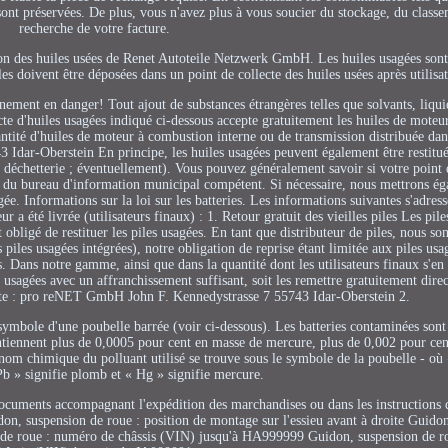
sont préservées. De plus, vous n'avez plus à vous soucier du stockage, du classe
recherche de votre facture.
on des huiles usées de Renet Autoteile Netzwerk GmbH. Les huiles usagées sont 
es doivent être déposées dans un point de collecte des huiles usées après utilisa
ement en danger! Tout ajout de substances étrangères telles que solvants, liquid
ecte d'huiles usagées indiqué ci-dessous accepte gratuitement les huiles de mote
antité d'huiles de moteur à combustion interne ou de transmission distribuée da
dar-Oberstein En principe, les huiles usagées peuvent également être restitué
 déchetterie ; éventuellement). Vous pouvez généralement savoir si votre point 
ès du bureau d'information municipal compétent. Si nécessaire, nous mettrons ég
ée. Informations sur la loi sur les batteries. Les informations suivantes s'adres
ur a été livrée (utilisateurs finaux) : 1. Retour gratuit des vieilles piles Les pil
 obligé de restituer les piles usagées. En tant que distributeur de piles, nous s
s piles usagées intégrées), notre obligation de reprise étant limitée aux piles us
 Dans notre gamme, ainsi que dans la quantité dont les utilisateurs finaux s'en
usagées avec un affranchissement suffisant, soit les remettre gratuitement dire
vante : pro reNET GmbH John F. Kennedystrasse 7 55743 Idar-Oberstein 2.
 symbole d'une poubelle barrée (voir ci-dessous). Les batteries contaminées son
ntiennent plus de 0,0005 pour cent en masse de mercure, plus de 0,002 pour ce
m chimique du polluant utilisé se trouve sous le symbole de la poubelle - où 
b » signifie plomb et « Hg » signifie mercure.
 documents accompagnant l'expédition des marchandises ou dans les instructions d
pension de roue : position de montage sur l'essieu avant à droite Guidon
ion de roue : numéro de châssis (VIN) jusqu'à HA999999 Guidon, suspension de 