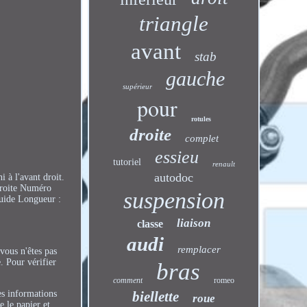
triangle
avant
stab
gauche
supérieur
pour
rotules
droite
complet
essieu
tutoriel
renault
autodoc
 à l'avant droit.
droite Numéro
suspension
guide Longueur :
liaison
classe
audi
remplacer
vous n'êtes pas
. Pour vérifier
bras
comment
romeo
es informations
biellette
roue
 le papier et