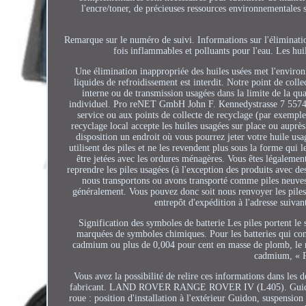
l'encre/toner, de précieuses ressources environnementales 
Remarque sur le numéro de suivi. Informations sur l'éliminati
fois inflammables et polluants pour l'eau. Les huil
Une élimination inappropriée des huiles usées met l'environn
liquides de refroidissement est interdit. Notre point de coll
interne ou de transmission usagées dans la limite de la qu
individuel. Pro reNET GmbH John F. Kennedystrasse 7 55743 I
service ou aux points de collecte de recyclage (par exemple
recyclage local accepte les huiles usagées sur place ou aupr
disposition un endroit où vous pourrez jeter votre huile usag
utilisent des piles et ne les revendent plus sous la forme qui le
être jetées avec les ordures ménagères. Vous êtes légalement
reprendre les piles usagées (à l'exception des produits avec de
nous transportons ou avons transporté comme piles neuves.
généralement. Vous pouvez donc soit nous renvoyer les piles 
entrepôt d'expédition à l'adresse sui
Signification des symboles de batterie Les piles portent le
marquées de symboles chimiques. Pour les batteries qui co
cadmium ou plus de 0,004 pour cent en masse de plomb, le no
cadmium, « P
Vous avez la possibilité de relire ces informations dans les
fabricant. LAND ROVER RANGE ROVER IV (L405). Guidon, sus
roue : position d'installation à l'extérieur Guidon, suspens