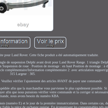
te pour Land Rover. Cette fiche produit a été automatiquement traduite.
iangle de suspension Delphi avant droit pour Land Rover Range. 1 triangle Delphi
on Suspension de roue : Position de montage : en haut Position de montage : à 
ticle complémentaire/Information complémentaire 2: avec articulation support/
315 Largeur : 305.
. Veuillez vérifier l'ajustement des articles AVANT de payer une commande.
édiée afin que la marchandise vous parvienne le plus rapidement possible. Si 
er afin que nous puissions vérifier votre commande et la corriger si nécessaire
mande, nous avons besoin du numéro KBA.
âssis (numéro E) et le jour de la première immatriculation. Dans certains cas, d
e fiable la pièce de rechange requise. En économisant les consommables tels que