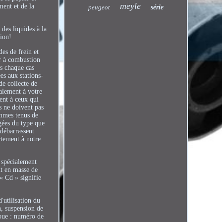
meyle
ment et de la
peugeot
série
des liquides à la
tion!
es de frein et
ur à combustion
ns chaque cas
es aux stations-
de collecte de
alement à votre
sent à ceux qui
es ne doivent pas
ommes tenus de
agées du type que
 débarrassent
ctement à notre
t spécialement
nt en masse de
« Cd » signifie
'utilisation du
, suspension de
roue : numéro de