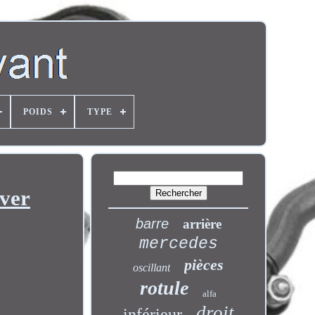
POIDS
TYPE
over
barre
arrière
mercedes
pièces
oscillant
rotule
alfa
droit
inférieur