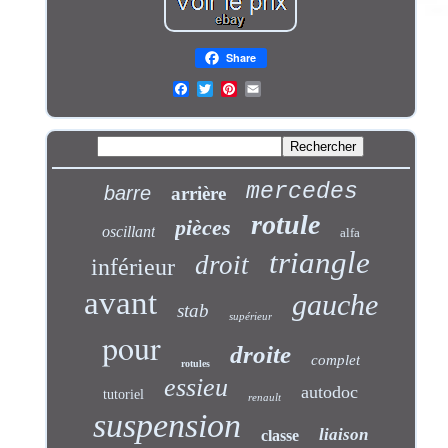
Share
mercedes
barre
arrière
rotule
pièces
oscillant
alfa
triangle
droit
inférieur
avant
gauche
stab
supérieur
pour
droite
complet
rotules
essieu
autodoc
tutoriel
renault
suspension
liaison
classe