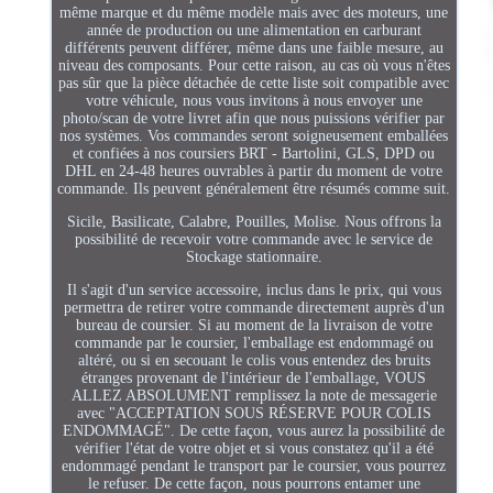
même marque et du même modèle mais avec des moteurs, une
année de production ou une alimentation en carburant
différents peuvent différer, même dans une faible mesure, au
niveau des composants. Pour cette raison, au cas où vous n'êtes
pas sûr que la pièce détachée de cette liste soit compatible avec
votre véhicule, nous vous invitons à nous envoyer une
photo/scan de votre livret afin que nous puissions vérifier par
nos systèmes. Vos commandes seront soigneusement emballées
et confiées à nos coursiers BRT - Bartolini, GLS, DPD ou
DHL en 24-48 heures ouvrables à partir du moment de votre
commande. Ils peuvent généralement être résumés comme suit.
Sicile, Basilicate, Calabre, Pouilles, Molise. Nous offrons la
possibilité de recevoir votre commande avec le service de
Stockage stationnaire.
Il s'agit d'un service accessoire, inclus dans le prix, qui vous
permettra de retirer votre commande directement auprès d'un
bureau de coursier. Si au moment de la livraison de votre
commande par le coursier, l'emballage est endommagé ou
altéré, ou si en secouant le colis vous entendez des bruits
étranges provenant de l'intérieur de l'emballage, VOUS
ALLEZ ABSOLUMENT remplissez la note de messagerie
avec "ACCEPTATION SOUS RÉSERVE POUR COLIS
ENDOMMAGÉ". De cette façon, vous aurez la possibilité de
vérifier l'état de votre objet et si vous constatez qu'il a été
endommagé pendant le transport par le coursier, vous pourrez
le refuser. De cette façon, nous pourrons entamer une