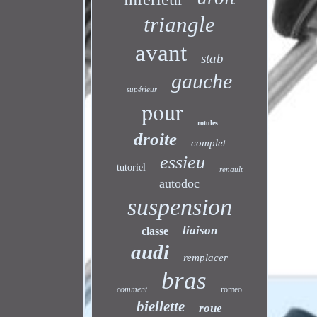
triangle
avant
stab
gauche
supérieur
pour
rotules
droite
complet
essieu
tutoriel
renault
autodoc
suspension
liaison
classe
audi
remplacer
bras
comment
romeo
biellette
roue