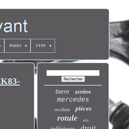
POIDS
TYPE
HK83-
barre
arrière
mercedes
pièces
oscillant
rotule
alfa
droit
inférieur