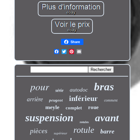
Share
pour
bras
autodoc
série
inférieur
arrière
peugeot
comment
meyle
roue
complet
suspension
avant
rotules
rotule
pièces
barre
supérieur