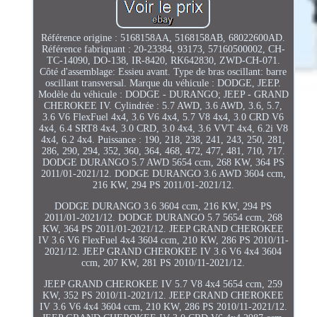
Référence origine : 5168158AA, 5168158AB, 68022600AD.
Référence fabriquant : 20-23384, 93173, 57160500002, CH-
TC-14090, DO-138, IR-8420, RK642830, ZWD-CH-071.
Côté d'assemblage: Essieu avant. Type de bras oscillant: barre
oscillant transversal. Marque du véhicule : DODGE, JEEP.
Modèle du véhicule : DODGE - DURANGO; JEEP - GRAND
CHEROKEE IV. Cylindrée : 5.7 AWD, 3.6 AWD, 3.6, 5.7,
3.6 V6 FlexFuel 4x4, 3.6 V6 4x4, 5.7 V8 4x4, 3.0 CRD V6
4x4, 6.4 SRT8 4x4, 3.0 CRD, 3.0 4x4, 3.6 VVT 4x4, 6.2i V8
4x4, 6.2 4x4. Puissance : 190, 218, 238, 241, 243, 250, 281,
286, 290, 294, 352, 360, 364, 468, 472, 477, 481, 710, 717.
DODGE DURANGO 5.7 AWD 5654 ccm, 268 KW, 364 PS
2011/01-2021/12. DODGE DURANGO 3.6 AWD 3604 ccm,
216 KW, 294 PS 2011/01-2021/12.
DODGE DURANGO 3.6 3604 ccm, 216 KW, 294 PS
2011/01-2021/12. DODGE DURANGO 5.7 5654 ccm, 268
KW, 364 PS 2011/01-2021/12. JEEP GRAND CHEROKEE
IV 3.6 V6 FlexFuel 4x4 3604 ccm, 210 KW, 286 PS 2010/11-
2021/12. JEEP GRAND CHEROKEE IV 3.6 V6 4x4 3604
ccm, 207 KW, 281 PS 2010/11-2021/12.
JEEP GRAND CHEROKEE IV 5.7 V8 4x4 5654 ccm, 259
KW, 352 PS 2010/11-2021/12. JEEP GRAND CHEROKEE
IV 3.6 V6 4x4 3604 ccm, 210 KW, 286 PS 2010/11-2021/12.