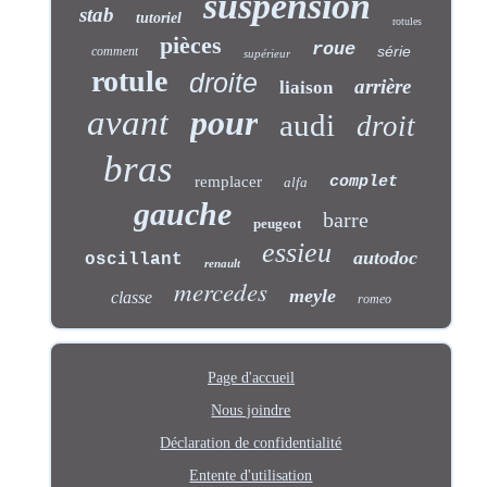
suspension
stab
tutoriel
rotules
pièces
roue
série
comment
supérieur
rotule
droite
arrière
liaison
avant
pour
audi
droit
bras
remplacer
complet
alfa
gauche
barre
peugeot
essieu
autodoc
oscillant
renault
mercedes
meyle
classe
romeo
Page d'accueil
Nous joindre
Déclaration de confidentialité
Entente d'utilisation