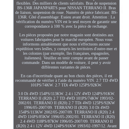
flexibles. Des milliers de clients satisfaits. Bras de suspension
BS-136R JAPANPARTS pour NISSAN TERRANO II. Bras
de liaison, suspension de roue. Numéro de pièce fabricant: BS-
136R. Côté d'assemblage: Essieu avant droit. Attention : La
vérification du numéro VIN est le seul moyen de garantir une
correspondance à 100 % avec la pièce de rechange.
Les pièces proposées par notre magasin sont destinées aux
voitures fabriquées pour le marché européen. Nous vous
informons aimablement que nous n'effectuons aucune
expédition vers lesîles, y compris les territoires d'outre-mer et
les colonies (par exemple, îles françaises, espagnoles,
italiennes). Veuillez en tenir compte avant de passer
commande. Dans un modèle de voiture, il peut y avoir
différentes variantes de pièces.
En cas d'incertitude quant au bon choix des pièces, il est
recommandé de vérifier à l'aide du numéro VIN. 2.7 TD 4WD
101PS/74KW. 2.7 TDi 4WD 125PS/92KW.
3.0 Di 4WD 154PS/113KW. 2.4 i 12V 4WD 124PS/91KW.
TERRANO II (R20) 2.7 TD 4WD 101PS/74KW 1993/02-
2002/01. TERRANO II (R20) 2.7 TDi 4WD 125PS/92KW
1996/05-2007/09. TERRANO II (R20) 3.0 Di 4WD
154PS/113KW 2002/05-2007/09. TERRANO II (R20) 2.4
4WD 116PS/85KW 1996/05-2002/01. TERRANO II (R20)
2.4 4WD 118PS/87KW 1996/05-2007/09. TERRANO II
(R20) 2.4 i 12V 4WD 124PS/91KW 1993/02-1997/12. Avant