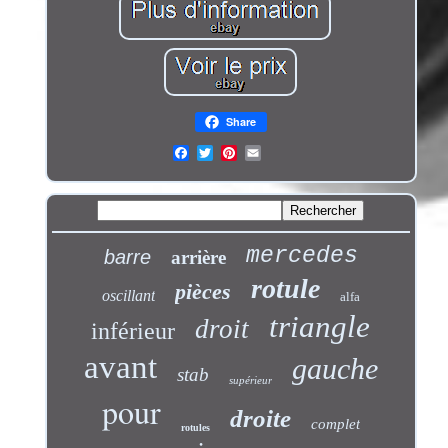
Share
mercedes
barre
arrière
rotule
pièces
oscillant
alfa
triangle
droit
inférieur
avant
gauche
stab
supérieur
pour
droite
complet
rotules