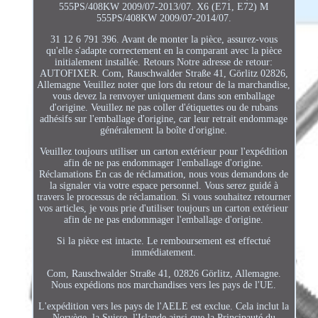
555PS/408KW 2009/07-2013/07. X6 (E71, E72) M
555PS/408KW 2009/07-2014/07.
31 12 6 791 396. Avant de monter la pièce, assurez-vous
qu'elle s'adapte correctement en la comparant avec la pièce
initialement installée. Retours Notre adresse de retour:
AUTOFIXER. Com, Rauschwalder Straße 41, Görlitz 02826,
Allemagne Veuillez noter que lors du retour de la marchandise,
vous devez la renvoyer uniquement dans son emballage
d'origine. Veuillez ne pas coller d'étiquettes ou de rubans
adhésifs sur l'emballage d'origine, car leur retrait endommage
généralement la boîte d'origine.
Veuillez toujours utiliser un carton extérieur pour l'expédition
afin de ne pas endommager l'emballage d'origine.
Réclamations En cas de réclamation, nous vous demandons de
la signaler via votre espace personnel. Vous serez guidé à
travers le processus de réclamation. Si vous souhaitez retourner
vos articles, je vous prie d'utiliser toujours un carton extérieur
afin de ne pas endommager l'emballage d'origine.
Si la pièce est intacte. Le remboursement est effectué
immédiatement.
Com, Rauschwalder Straße 41, 02826 Görlitz, Allemagne.
Nous expédions nos marchandises vers les pays de l'UE.
L'expédition vers les pays de l'AELE est exclue. Cela inclut la
Norvège, la Suisse, l'Islande ainsi que la Principauté du