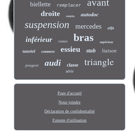
avant
biellette
remplacer
droite
autodoc
rotules
suspension
mercedes
alfa
bras
inférieur
romeo
supérieur
essieu
stab
liaison
tutoriel
comment
triangle
audi
classe
peugeot
série
Page d'accueil
Nous joindre
Déclaration de confidentialité
Entente d'utilisation