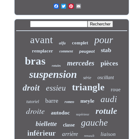
avant
pour
complet
alfa
stab
remplacer
comment
peugeot
bras
mercedes
pièces
rotules
suspension
oscillant
série
triangle
droit
essieu
roue
audi
barre
meyle
tutoriel
romeo
droite
rotule
autodoc
supérieur
gauche
biellette
classe
inférieur
arrière
liaison
renault