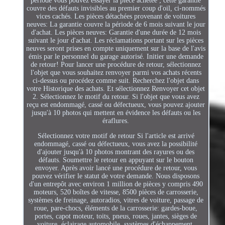
période vous pouvez essayer la pièce achetée ; cette garantie
couvre des défauts invisibles au premier coup d'oil, ci-nommés
vices cachés. Les pièces détachées provenant de voitures
neuves: La garantie couvre la période de 6 mois suivant le jour
d'achat. Les pièces neuves: Garantie d'une durée de 12 mois
suivant le jour d'achat. Les réclamations portant sur les pièces
neuves seront prises en compte uniquement sur la base de l'avis
émis par le personnel du garage autorisé. Initier une demande
de retour! Pour lancer une procédure de retour, sélectionnez
l'objet que vous souhaitez renvoyer parmi vos achats récents
ci-dessus ou procédez comme suit. Recherchez l'objet dans
votre Historique des achats. Et sélectionnez Renvoyer cet objet
2. Sélectionnez le motif du retour. Si l'objet que vous avez
reçu est endommagé, cassé ou défectueux, vous pouvez ajouter
jusqu'à 10 photos qui mettent en évidence les défauts ou les
éraflures.
Sélectionnez votre motif de retour Si l'article est arrivé
endommagé, cassé ou défectueux, vous avez la possibilité
d'ajouter jusqu'à 10 photos montrant des rayures ou des
défauts. Soumettre le retour en appuyant sur le bouton
envoyer. Après avoir lancé une procédure de retour, vous
pouvez vérifier le statut de votre demande. Nous disposons
d'un entrepôt avec environ 1 million de pièces y compris 490
moteurs, 520 boîtes de vitesse, 8500 pièces de carrosserie,
systèmes de freinage, autoradios, vitres de voiture, passage de
roue, pare-chocs, éléments de la carrosserie: gardes-boue,
portes, capot moteur, toits, pneus, roues, jantes, sièges de
voiture, éclairage automobile, systèmes d'échappement,