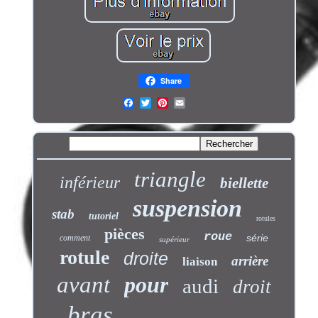
Share
triangle
inférieur
biellette
suspension
stab
tutoriel
rotules
pièces
roue
série
comment
supérieur
rotule
droite
arrière
liaison
avant
pour
audi
droit
bras