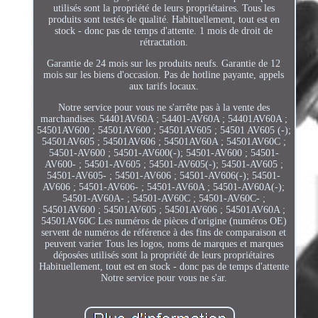
utilisés sont la propriété de leurs propriétaires. Tous les
produits sont testés de qualité. Habituellement, tout est en
stock - donc pas de temps d'attente. 1 mois de droit de
rétractation.
Garantie de 24 mois sur les produits neufs. Garantie de 12
mois sur les biens d'occasion. Pas de hotline payante, appels
aux tarifs locaux.
Notre service pour vous ne s'arrête pas à la vente des
marchandises. 54401AV60A ; 54401-AV60A ; 54401AV60A ;
54501AV600 ; 54501AV600 ; 54501AV605 ; 54501 AV605 (-);
54501AV605 ; 54501AV606 ; 54501AV60A ; 54501AV60C ;
54501-AV600 ; 54501-AV600(-); 54501-AV600 ; 54501-
AV600- ; 54501-AV605 ; 54501-AV605(-); 54501-AV605 ;
54501-AV605- ; 54501-AV606 ; 54501-AV606(-); 54501-
AV606 ; 54501-AV606- ; 54501-AV60A ; 54501-AV60A(-);
54501-AV60A- ; 54501-AV60C ; 54501-AV60C- ;
54501AV600 ; 54501AV605 ; 54501AV606 ; 54501AV60A ;
54501AV60C Les numéros de pièces d'origine (numéros OE)
servent de numéros de référence à des fins de comparaison et
peuvent varier Tous les logos, noms de marques et marques
déposées utilisés sont la propriété de leurs propriétaires
Habituellement, tout est en stock - donc pas de temps d'attente
Notre service pour vous ne s'ar.