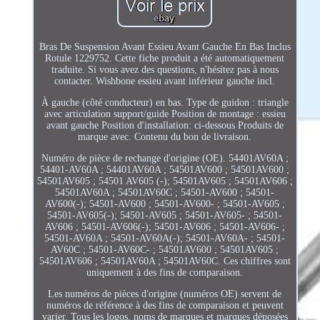
Bras De Suspension Avant Essieu Avant Gauche En Bas Inclus
Rotule 1229752. Cette fiche produit a été automatiquement
traduite. Si vous avez des questions, n'hésitez pas à nous
contacter. Wishbone essieu avant inférieur gauche incl.
À gauche (côté conducteur) en bas. Type de guidon : triangle
avec articulation support/guide Position de montage : essieu
avant gauche Position d'installation: ci-dessous Produits de
marque avec. Contenu du bon de livraison.
Numéro de pièce de rechange d'origine (OE). 54401AV60A ;
54401-AV60A ; 54401AV60A ; 54501AV600 ; 54501AV600 ;
54501AV605 ; 54501 AV605 (-); 54501AV605 ; 54501AV606 ;
54501AV60A ; 54501AV60C ; 54501-AV600 ; 54501-
AV600(-); 54501-AV600 ; 54501-AV600- ; 54501-AV605 ;
54501-AV605(-); 54501-AV605 ; 54501-AV605- ; 54501-
AV606 ; 54501-AV606(-); 54501-AV606 ; 54501-AV606- ;
54501-AV60A ; 54501-AV60A(-); 54501-AV60A- ; 54501-
AV60C ; 54501-AV60C- ; 54501AV600 ; 54501AV605 ;
54501AV606 ; 54501AV60A ; 54501AV60C. Ces chiffres sont
uniquement à des fins de comparaison.
Les numéros de pièces d'origine (numéros OE) servent de
numéros de référence à des fins de comparaison et peuvent
varier. Tous les logos, noms de marques et marques déposées