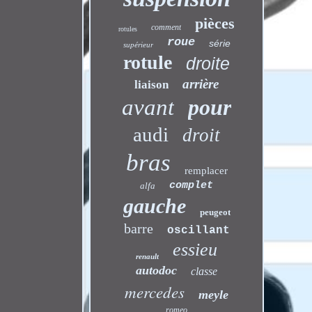
pièces
comment
rotules
roue
série
supérieur
rotule
droite
arrière
liaison
avant
pour
audi
droit
bras
remplacer
complet
alfa
gauche
peugeot
barre
oscillant
essieu
renault
autodoc
classe
mercedes
meyle
romeo