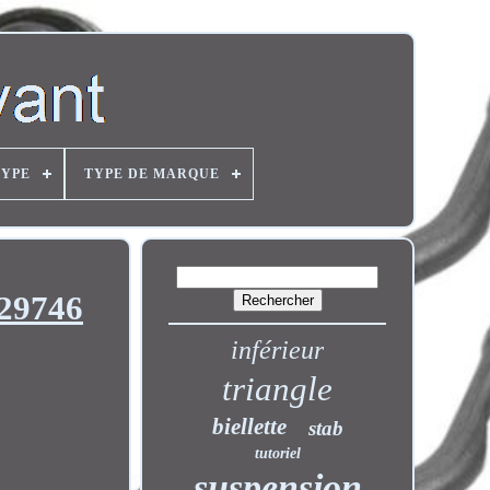
TYPE
TYPE DE MARQUE
229746
inférieur
triangle
biellette
stab
tutoriel
suspension