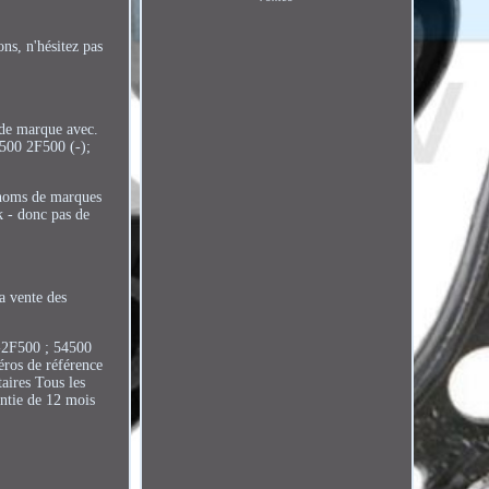
ns, n'hésitez pas
s de marque avec.
500 2F500 (-);
 noms de marques
ck - donc pas de
la vente des
-2F500 ; 54500
ros de référence
aires Tous les
antie de 12 mois