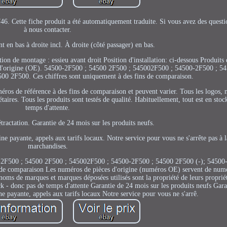
6. Cette fiche produit a été automatiquement traduite. Si vous avez des questio
à nous contacter.
 en bas à droite incl. À droite (côté passager) en bas.
tion de montage : essieu avant droit Position d'installation: ci-dessous Produit
 d'origine (OE). 54500-2F500 ; 54500 2F500 ; 545002F500 ; 54500-2F500 ; 54
0 2F500. Ces chiffres sont uniquement à des fins de comparaison.
ros de référence à des fins de comparaison et peuvent varier. Tous les logos,
étaires. Tous les produits sont testés de qualité. Habituellement, tout est en sto
temps d'attente.
étractation. Garantie de 24 mois sur les produits neufs.
ine payante, appels aux tarifs locaux. Notre service pour vous ne s'arrête pas à 
marchandises.
0-2F500 ; 54500 2F500 ; 545002F500 ; 54500-2F500 ; 54500 2F500 (-); 54500
 de comparaison Les numéros de pièces d'origine (numéros OE) servent de numé
noms de marques et marques déposées utilisés sont la propriété de leurs propriét
ock - donc pas de temps d'attente Garantie de 24 mois sur les produits neufs Gar
ine payante, appels aux tarifs locaux Notre service pour vous ne s'arrê.