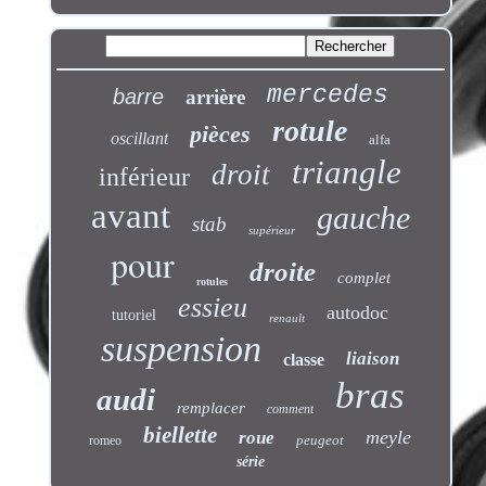
mercedes
barre
arrière
rotule
pièces
oscillant
alfa
triangle
droit
inférieur
avant
gauche
stab
supérieur
pour
droite
complet
rotules
essieu
autodoc
tutoriel
renault
suspension
liaison
classe
bras
audi
remplacer
comment
biellette
meyle
roue
peugeot
romeo
série