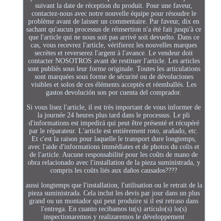
suivant la date de réception du produit. Pour une faveur,
contactez-nous avec notre nouvelle équipe pour résoudre le
problème avant de laisser un commentaire. Par faveur, dix en
sachant qu'aucun processus de réinsertion n'a été fait jusqu'à ce
que l'article qui ne nous soit pas arrivé soit devuelto. Dans ce
cas, vous recevrez l'article, vérifierez les nouvelles marques
secrètes et reverserez l'argent à l'avance. Le vendeur doit
contacter NOSOTROS avant de restituer l'article. Les articles
sont publiés sous leur forme originale. Toutes les articulations
sont marquées sous forme de sécurité ou de dévoluciones
visibles et solos de ces éléments acceptés et réemballés. Les
gastos devolución son por cuenta del comprador.
Si vous lisez l'article, il est très important de vous informer de
la journée 24 heures plus tard dans le processus. Le pli
d'informations est impedirá qui peut être présenté et récupéré
par le réparateur. L'article est entièrement roto, arañado, etc.
Et c'est la raison pour laquelle le transport dure longtemps,
avec l'aide d'informations immédiates et de photos du colis et
de l'article. Aucune responsabilité pour les coûts de mano de
obra relacionado avec l'installation de la pieza suministrada, y
compris les coûts liés aux daños causados????
aussi longtemps que l'installation, l'utilisation ou le retrait de la
pieza suministrada. Cela inclut les devis par jour dans un plus
grand ou un montador qui peut produire si il est retraso dans
l'entrega. En cuanto recibamos tu(s) artículo(s) lo(s)
inspectionaremos y realizaremos le développement