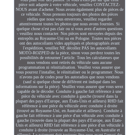
pièce soit adaptée à votre véhicule, veuillez CONTACTEZ-
NOUS avant d'acheter. Nous avons également plus de pièces de
ce véhicule. Nous prenons toujours des photos des pièces
réelles que nous vous enverrons, veuillez regarder
attentivement toutes les photos que nous avons fournies. Si
quelque chose n'est pas clair ou si vous avez d'autres questions
- veuillez nous contacter. Nos pièces sont envoyées depuis des
entrepôts au Royaume-Uni ou en Pologne. Toutes nos pièces
ont des autocollants vides appliqués et photographiés avant
l'expédition, veuillez NE décollez PAS les autocollants
MOTO-ROZPED de la pièce, sinon vous perdrez toutes les
possibilités de retourner l'article. Tous les calculateurs que
nous vendons sont retirés du véhicule sans aucune
programmation ni réinitialisation. Veuillez vous assurer que
vous pourrez l'installer, le réinitialiser ou le programmer. Nous
n'avons pas de codes pour les autoradios que nous vendons
(sauf si quelque chose de différent est indiqué dans les
informations sur la pièce). Veuillez vous assurer que vous serez
capable de le décoder. Conduite à gauche fait référence à une
pièce du véhicule avec conduite à gauche (trouvé dans la
plupart des pays d'Europe, aux États-Unis et ailleurs) RHD fait
référence à une pièce du véhicule avec conduite à droite
(trouvé au Royaume-Uni, en Australie et ailleurs). Conduite à
gauche fait référence à une pièce d'un véhicule avec conduite à
gauche (trouvée dans la plupart des pays d'Europe, aux États-
Unis et ailleurs) RHD fait référence à une pièce d'un véhicule à
conduite à droite (trouvée au Royaume-Uni, en Australie et
ailleurs). Le paiement doit toujours être reçu avant l'envoi des