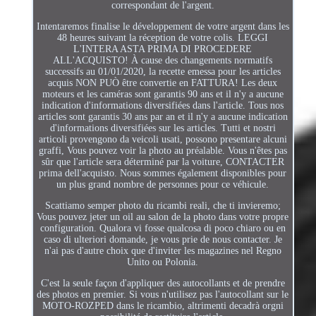
correspondant de l'argent.
Intentaremos finalise le développement de votre argent dans les
48 heures suivant la réception de votre colis. LEGGI
L'INTERA ASTA PRIMA DI PROCEDERE
ALL'ACQUISTO! À cause des changements normatifs
successifs au 01/01/2020, la recette emessa pour les articles
acquis NON PUÒ être convertie en FATTURA! Les deux
moteurs et les caméras sont garantis 90 ans et il n'y a aucune
indication d'informations diversifiées dans l'article. Tous nos
articles sont garantis 30 ans par an et il n'y a aucune indication
d'informations diversifiées sur les articles. Tutti et nostri
articoli provengono da veicoli usati, possono presentare alcuni
graffi, Vous pouvez voir la photo au préalable. Vous n'êtes pas
sûr que l'article sera déterminé par la voiture, CONTACTER
prima dell'acquisto. Nous sommes également disponibles pour
un plus grand nombre de personnes pour ce véhicule.
Scattiamo semper photo du ricambi reali, che ti invieremo;
Vous pouvez jeter un oil au salon de la photo dans votre propre
configuration. Qualora vi fosse qualcosa di poco chiaro ou en
caso di ulteriori domande, je vous prie de nous contacter. Je
n'ai pas d'autre choix que d'inviter les magazines nel Regno
Unito ou Polonia.
C'est la seule façon d'appliquer des autocollants et de prendre
des photos en premier. Si vous n'utilisez pas l'autocollant sur le
MOTO-ROZPED dans le ricambio, altrimenti decadrà orgni