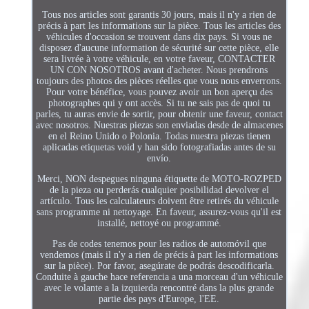
Tous nos articles sont garantis 30 jours, mais il n'y a rien de
précis à part les informations sur la pièce. Tous les articles des
véhicules d'occasion se trouvent dans dix pays. Si vous ne
disposez d'aucune information de sécurité sur cette pièce, elle
sera livrée à votre véhicule, en votre faveur, CONTACTER
UN CON NOSOTROS avant d'acheter. Nous prendrons
toujours des photos des pièces réelles que vous nous enverrons.
Pour votre bénéfice, vous pouvez avoir un bon aperçu des
photographes qui y ont accès. Si tu ne sais pas de quoi tu
parles, tu auras envie de sortir, pour obtenir une faveur, contact
avec nosotros. Nuestras piezas son enviadas desde de almacenes
en el Reino Unido o Polonia. Todas nuestra piezas tienen
aplicadas etiquetas void y han sido fotografiadas antes de su
envío.
Merci, NON despegues ninguna étiquette de MOTO-ROZPED
de la pieza ou perderás cualquier posibilidad devolver el
artículo. Tous les calculateurs doivent être retirés du véhicule
sans programme ni nettoyage. En faveur, assurez-vous qu'il est
installé, nettoyé ou programmé.
Pas de codes tenemos pour les radios de automóvil que
vendemos (mais il n'y a rien de précis à part les informations
sur la pièce). Por favor, asegúrate de podrás descodificarla.
Conduite à gauche hace referencia a una morceau d'un véhicule
avec le volante a la izquierda rencontré dans la plus grande
partie des pays d'Europe, l'EE.