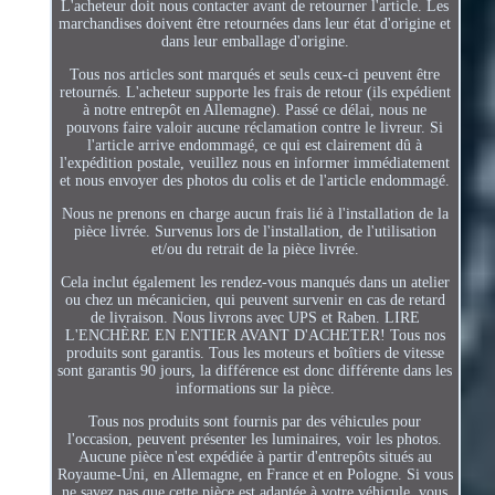
L'acheteur doit nous contacter avant de retourner l'article. Les
marchandises doivent être retournées dans leur état d'origine et
dans leur emballage d'origine.
Tous nos articles sont marqués et seuls ceux-ci peuvent être
retournés. L'acheteur supporte les frais de retour (ils expédient
à notre entrepôt en Allemagne). Passé ce délai, nous ne
pouvons faire valoir aucune réclamation contre le livreur. Si
l'article arrive endommagé, ce qui est clairement dû à
l'expédition postale, veuillez nous en informer immédiatement
et nous envoyer des photos du colis et de l'article endommagé.
Nous ne prenons en charge aucun frais lié à l'installation de la
pièce livrée. Survenus lors de l'installation, de l'utilisation
et/ou du retrait de la pièce livrée.
Cela inclut également les rendez-vous manqués dans un atelier
ou chez un mécanicien, qui peuvent survenir en cas de retard
de livraison. Nous livrons avec UPS et Raben. LIRE
L'ENCHÈRE EN ENTIER AVANT D'ACHETER! Tous nos
produits sont garantis. Tous les moteurs et boîtiers de vitesse
sont garantis 90 jours, la différence est donc différente dans les
informations sur la pièce.
Tous nos produits sont fournis par des véhicules pour
l'occasion, peuvent présenter les luminaires, voir les photos.
Aucune pièce n'est expédiée à partir d'entrepôts situés au
Royaume-Uni, en Allemagne, en France et en Pologne. Si vous
ne savez pas que cette pièce est adaptée à votre véhicule, vous