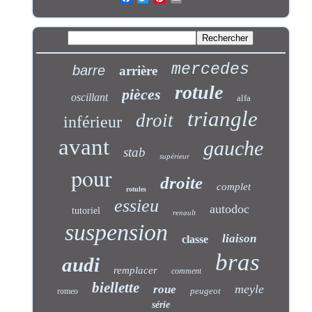
mercedes
barre
arrière
rotule
pièces
oscillant
alfa
triangle
droit
inférieur
avant
gauche
stab
supérieur
pour
droite
complet
rotules
essieu
autodoc
tutoriel
renault
suspension
liaison
classe
bras
audi
remplacer
comment
biellette
meyle
roue
peugeot
romeo
série