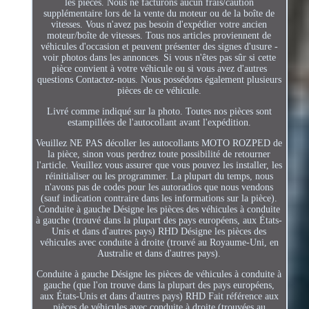
les pièces. Nous ne facturons aucun frais/caution
supplémentaire lors de la vente du moteur ou de la boîte de
vitesses. Vous n'avez pas besoin d'expédier votre ancien
moteur/boîte de vitesses. Tous nos articles proviennent de
véhicules d'occasion et peuvent présenter des signes d'usure -
voir photos dans les annonces. Si vous n'êtes pas sûr si cette
pièce convient à votre véhicule ou si vous avez d'autres
questions Contactez-nous. Nous possédons également plusieurs
pièces de ce véhicule.
Livré comme indiqué sur la photo. Toutes nos pièces sont
estampillées de l'autocollant avant l'expédition.
Veuillez NE PAS décoller les autocollants MOTO ROZPED de
la pièce, sinon vous perdrez toute possibilité de retourner
l'article. Veuillez vous assurer que vous pouvez les installer, les
réinitialiser ou les programmer. La plupart du temps, nous
n'avons pas de codes pour les autoradios que nous vendons
(sauf indication contraire dans les informations sur la pièce).
Conduite à gauche Désigne les pièces des véhicules à conduite
à gauche (trouvé dans la plupart des pays européens, aux États-
Unis et dans d'autres pays) RHD Désigne les pièces des
véhicules avec conduite à droite (trouvé au Royaume-Uni, en
Australie et dans d'autres pays).
Conduite à gauche Désigne les pièces de véhicules à conduite à
gauche (que l'on trouve dans la plupart des pays européens,
aux États-Unis et dans d'autres pays) RHD Fait référence aux
pièces de véhicules avec conduite à droite (trouvées au