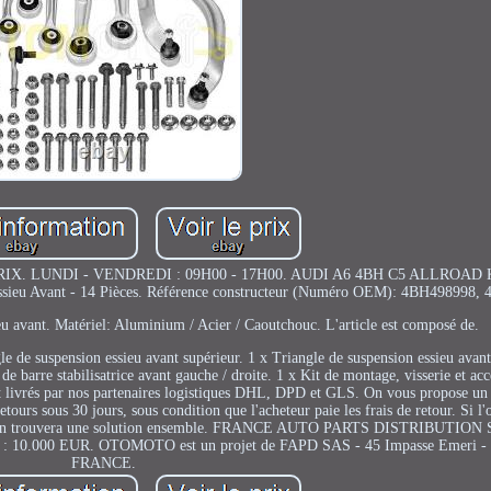
 LUNDI - VENDREDI : 09H00 - 17H00. AUDI A6 4BH C5 ALLROAD 
eu Avant - 14 Pièces. Référence constructeur (Numéro OEM): 4BH498998,
ieu avant. Matériel: Aluminium / Acier / Caoutchouc. L'article est composé de.
le de suspension essieu avant supérieur. 1 x Triangle de suspension essieu avant
e de barre stabilisatrice avant gauche / droite. 1 x Kit de montage, visserie et a
s par nos partenaires logistiques DHL, DPD et GLS. On vous propose un s
s sous 30 jours, sous condition que l'acheteur paie les frais de retour. Si 
er et on trouvera une solution ensemble. FRANCE AUTO PARTS DISTRIBUTION
al : 10.000 EUR. OTOMOTO est un projet de FAPD SAS - 45 Impasse Emeri - 
FRANCE.