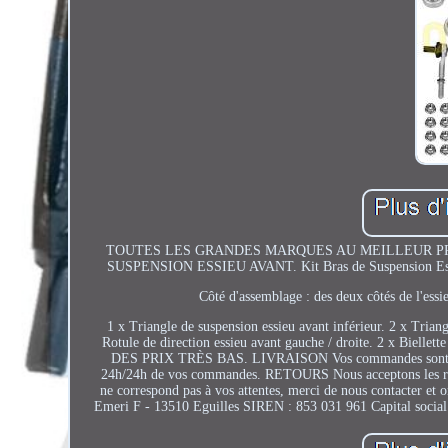
TOUTES LES GRANDES MARQUES AU MEILLEUR PRIX.
SUSPENSION ESSIEU AVANT. Kit Bras de Suspension Essi
Côté d'assemblage : des deux côtés de l'ess
1 x Triangle de suspension essieu avant inférieur. 2 x Triang
Rotule de direction essieu avant gauche / droite. 2 x Biellett
DES PRIX TRÈS BAS. LIVRAISON Vos commandes sont livré
24h/24h de vos commandes. RETOURS Nous acceptons les retour
ne correspond pas à vos attentes, merci de nous contact
Emeri F - 13510 Eguilles SIREN : 853 031 961 Capital soci