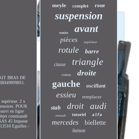
meyle
roue
complet
suspension
avant
rotules
pièces
supérieur
rotule
barre
triangle
classe
droite
romeo
KIT BRAS DE
gauche
 4BH498998S1.
oscillant
essieu
remplacer
 supérieur. 2 x
audi
droit
ccessoires. POUR
stab
uivi en ligne
tutoriel
alfa
renault
l'objet commandé
mercedes
 SAS 45 Impasse
biellette
13510 Eguilles -
liaison