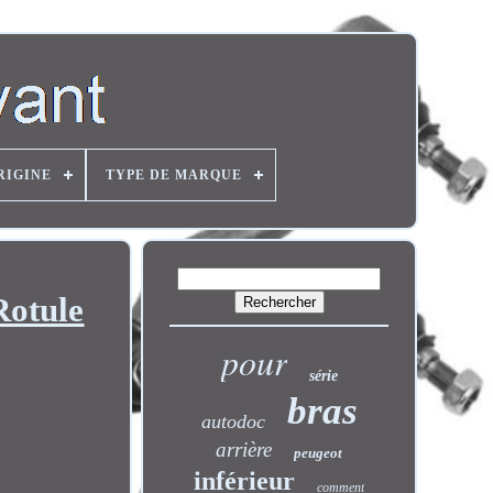
RIGINE
TYPE DE MARQUE
Rotule
pour
série
bras
autodoc
arrière
peugeot
inférieur
comment