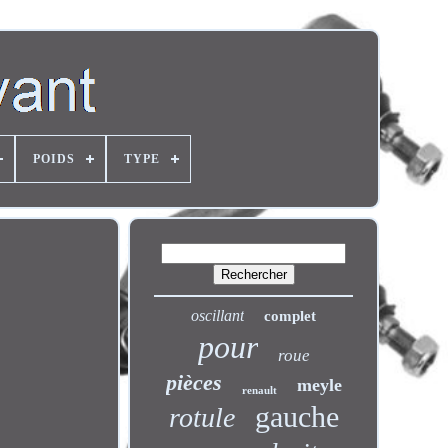
POIDS
TYPE
oscillant
complet
pour
roue
pièces
meyle
renault
gauche
rotule