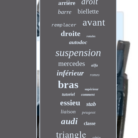
droit
arrière
biellette
barre
avant
remplacer
droite
rotules
autodoc
suspension
mercedes
alfa
inférieur
romeo
bras
supérieur
tutoriel
comment
essieu
stab
liaison
peugeot
audi
classe
triangle
série