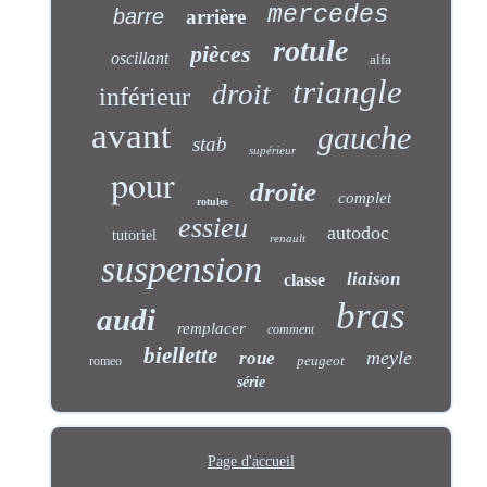
mercedes
barre
arrière
rotule
pièces
oscillant
alfa
triangle
droit
inférieur
avant
gauche
stab
supérieur
pour
droite
complet
rotules
essieu
autodoc
tutoriel
renault
suspension
liaison
classe
bras
audi
remplacer
comment
biellette
meyle
roue
peugeot
romeo
série
Page d'accueil