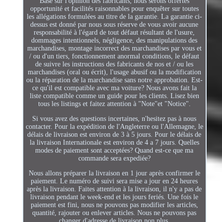
Basé sur l'opinion des fabricants, nous serons offertes
opportunité et facilités raisonnables pour enquêter sur toutes
les allégations formulées au titre de la garantie. La garantie ci-
dessus est donné par nous sous réserve de vous avoir aucune
responsabilité à l'égard de tout défaut résultant de l'usure,
dommages intentionnels, négligence, des manipulations des
marchandises, montage incorrect des marchandises par vous et
/ ou d'un tiers, fonctionnement anormal conditions, le défaut
de suivre les instructions des fabricants de nos et / ou les
marchandises (oral ou écrit), l'usage abusif ou la modification
ou la réparation de la marchandise sans notre approbation. Est-
ce qu'il est compatible avec ma voiture? Nous avons fait la
liste compatible comme un guide pour les clients. Lisez bien
tous les listings et faitez attention à "Note"et "Notice".
Si vous avez des questions incertaines, n'hesitez pas à nous
contacter. Pour la expédition de l'Angleterre ou l'Allemagne, le
délais de livraison est environ de 3 à 5 jours. Pour le délais de
la livraison Internationale est environ de 4 a 7 jours. Quelles
modes de paiement sont acceptées? Quand est-ce que ma
commande sera expediée?
Nous allons préparer la livraison en 1 jour après confirmer le
paiement. Le numéro de suivi sera mise a jour en 24 heures
après la livraison. Faites attention à la livraison, il n'y a pas de
livraison pendant le week-end et les jours feriés. Une fois le
paiement est fini, nous ne pouvons pas modifier les articles,
quantité, rajouter ou enlever articles. Nous ne pouvons pas
changer d'adresse de livraison non plus.