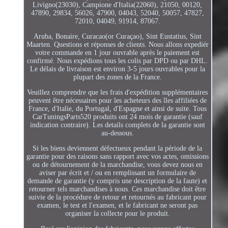
Livigno(23030), Campione d'Italia(22060), 21050, 00120,
47890, 29834, 56026, 47900, 04043, 52040, 50057, 47827,
72010, 04049, 91914, 87067.
Aruba, Bonaire, Curacao(or Curaçao), Sint Eustatius, Sint
Maarten. Questions et réponses de clients. Nous allons expediér
votre commande en 1 jour ouvrable après le paiement est
confirmé. Nous expédions tous les colis par DPD ou par DHL.
Le délais de livraison est environ 3-5 jours ouvrables pour la
plupart des zones de la France.
Veuillez comprendre que les frais d'expédition supplémentaires
peuvent être nécessaires pour les acheteurs des îles affiliées de
France, d'Italie, du Portugal, d'Espagne et ainsi de suite. Tous
CarTuningsParts520 produits ont 24 mois de garantie (sauf
indication contraire). Les details complets de la garantie sont
au-dessous.
Si les biens deviennent défectueux pendant la période de la
garantie pour des raisons sans rapport avec vos actes, omissions
ou de détournement de la marchandise, vous devez nous en
aviser par écrit et / ou en remplissant un formulaire de
demande de garantie (y compris une description de la faute) et
retourner tels marchandises à nous. Ces marchandise doit être
suivie de la procédure de retour et retournés au fabricant pour
examen, le test et l'examen, et le fabricant ne seront pas
organiser la collecte pour le produit.