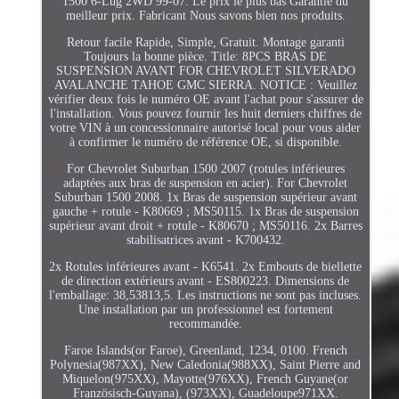
1500 6-Lug 2WD 99-07. Le prix le plus bas Garantie du
meilleur prix. Fabricant Nous savons bien nos produits.
Retour facile Rapide, Simple, Gratuit. Montage garanti
Toujours la bonne pièce. Title: 8PCS BRAS DE
SUSPENSION AVANT FOR CHEVROLET SILVERADO
AVALANCHE TAHOE GMC SIERRA. NOTICE : Veuillez
vérifier deux fois le numéro OE avant l'achat pour s'assurer de
l'installation. Vous pouvez fournir les huit derniers chiffres de
votre VIN à un concessionnaire autorisé local pour vous aider
à confirmer le numéro de référence OE, si disponible.
For Chevrolet Suburban 1500 2007 (rotules inférieures
adaptées aux bras de suspension en acier). For Chevrolet
Suburban 1500 2008. 1x Bras de suspension supérieur avant
gauche + rotule - K80669 ; MS50115. 1x Bras de suspension
supérieur avant droit + rotule - K80670 ; MS50116. 2x Barres
stabilisatrices avant - K700432.
2x Rotules inférieures avant - K6541. 2x Embouts de biellette
de direction extérieurs avant - ES800223. Dimensions de
l'emballage: 38,53813,5. Les instructions ne sont pas incluses.
Une installation par un professionnel est fortement
recommandée.
Faroe Islands(or Faroe), Greenland, 1234, 0100. French
Polynesia(987XX), New Caledonia(988XX), Saint Pierre and
Miquelon(975XX), Mayotte(976XX), French Guyane(or
Französisch-Guyana), (973XX), Guadeloupe971XX.