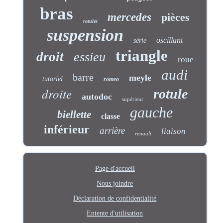
bras
mercedes
pièces
rotules
suspension
oscillant
série
triangle
droit
essieu
roue
audi
barre
meyle
tutoriel
romeo
droite
rotule
autodoc
supérieur
gauche
biellette
classe
inférieur
arrière
liaison
renault
Page d'accueil
Nous joindre
Déclaration de confidentialité
Entente d'utilisation