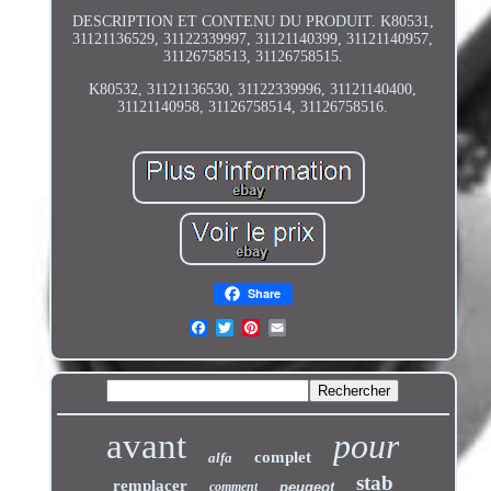
DESCRIPTION ET CONTENU DU PRODUIT. K80531,
31121136529, 31122339997, 31121140399, 31121140957,
31126758513, 31126758515.
K80532, 31121136530, 31122339996, 31121140400,
31121140958, 31126758514, 31126758516.
Share
avant
pour
complet
alfa
stab
remplacer
comment
peugeot