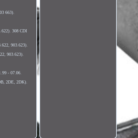
03 663).
3.622). 308 CDI
.622, 903.623).
22, 903.623).
.99 - 07.06.
2DB, 2DE, 2DK).