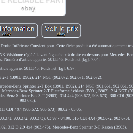
roite Inférieure Convient pour. Cette fiche produit a été automatiquement tra
2x NK Wishbone réglé à l'avant à gauche + à droite en dessous pour Mercedes-Be
es. Numéro d'article apparié: 5013346. Poids net [kg]: 7.04.
ticle apparié: 5013345. Poids net [kg]: 6.97.
r 2-T (B901, B902). 214 NGT (902.072, 902.671, 902.672).
Mercedes-Benz Sprinter 2-T Box (B901, B902). 214 NGT (901.661, 902.061, 90
. Mercedes-Benz Sprinter 2-T Plateforme / châssis (B901, B902). 214 NGT (9
edes-Benz Sprinter Bus 3-T (B903). 314 4x4 (903.672, 903 673). 308 CDI (903
903 673).
 311 CDI 4X4 (903.672, 903 673). 08.02 - 05.06.
3.371, 903.372, 903.373). 03.97 - 04.00. 316 CDI 4X4 (903.672, 903 673).
8.02. 312 D 2,9 4x4 (903.473). Mercedes-Benz Sprinter 3-T Kasten (B903).