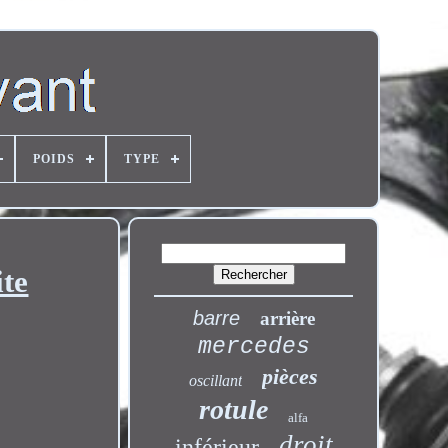
POIDS
TYPE
ite
barre
arrière
mercedes
pièces
oscillant
rotule
alfa
droit
inférieur