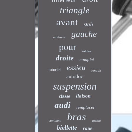
triangle
avant
stab
gauche
supérieur
pour
rotules
droite
complet
essieu
tutoriel
renault
autodoc
suspension
liaison
classe
audi
remplacer
bras
comment
romeo
biellette
roue