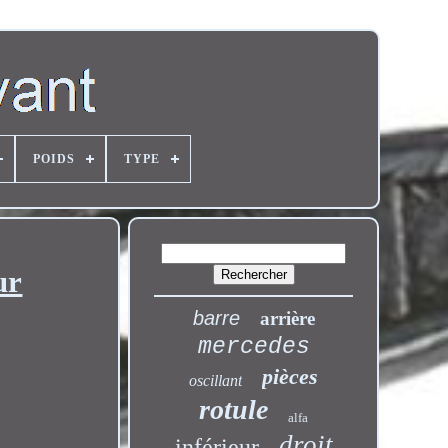
POIDS
TYPE
ur
barre
arrière
mercedes
pièces
oscillant
rotule
alfa
droit
inférieur