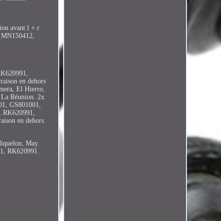
ion avant l + r
, MN150412,
 RK620991,
aison en dehors
omera, El Hierro,
, La Réunion. 2x
001, GS801001,
, RK620991,
ison en dehors
Miquelon, May.
1, RK620991.