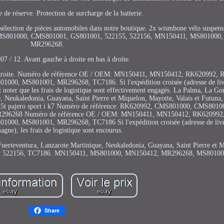
 de réserve. Protection de surcharge de la batterie.
de sélection de pièces automobiles dans notre boutique. 2x wismbone vélo suspens
92, CMS801000, CMS801001, GS801001, 522155, 522156, MN150411, MS801000
MR296268.
07 / 12. Avant gauche à droite en bas à droite.
as à droite. Numéro de référence OE / OEM: MN150411, MN150412, RK620992,
0, MS801001, MR296268, TC7186. Si l'expédition croisée (adresse de livr
ez noter que les frais de logistique sont effectivement engagés. La Palma, La G
e, Neukaledonia, Guayana, Saint Pierre et Miquelon, Mayotte, Valais et Futuna
00 k5t pajero sport i k7 Numéro de référence: RK620992, CMS801000, CMS801
296268 Numéro de référence OE / OEM: MN150411, MN150412, RK620992
0, MS801001, MR296268, TC7186 Si l'expédition croisée (adresse de livra
agne), les frais de logistique sont encourus.
uerteventura, Lanzarote Martinique, Neukaledonia, Guayana, Saint Pierre et 
, 522156, TC7186. MN150411, MS801000, MN150412, MR296268, MS80100
Share