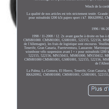
Winch de la corde
La qualité de nos articles est très strictement testée. Gran
pour mitsubishi l200 k5t pajero sport i k7. RK6209
1996 / 06-20
1998 / 11-2008 / 12. 2x avant gauche à droite en b
CMS801000. CMS801001, GS801001, 522155, 522156, MS80100
de l'Allemagne), les frais de logistique sont encourus. Veuill
Tenerife, Gran Canaria, Fuerteventura, Lanzarote. Martiniqu
wismbone vélo suspension avant l + r pour mitsubishi l2
522155, 522156, MN150411, MS801000, MN150412, MR
CMS801000 CMS801001, GS801001, 522155, 522156, MS80100
de l'Allem
La Palma, La Gomera, El Hierro, Tenerife, Gran Canaria, F
RK620992, CMS801000, CMS801001, GS801001, 522155