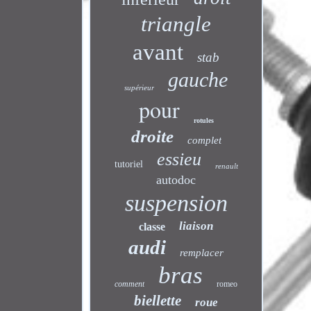
triangle
avant
stab
gauche
supérieur
pour
rotules
droite
complet
essieu
tutoriel
renault
autodoc
suspension
liaison
classe
audi
remplacer
bras
comment
romeo
biellette
roue