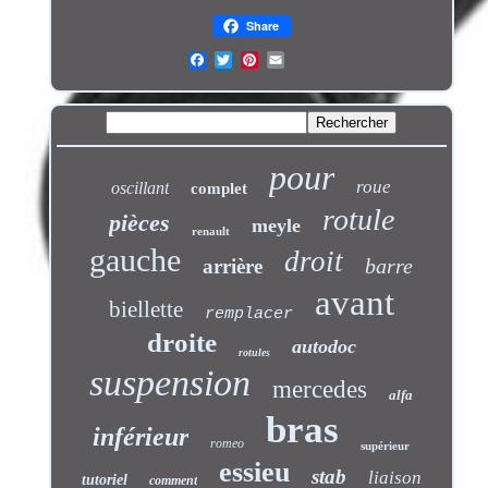
Share
pour
roue
oscillant
complet
rotule
pièces
meyle
renault
gauche
droit
barre
arrière
avant
biellette
remplacer
droite
autodoc
rotules
suspension
mercedes
alfa
bras
inférieur
romeo
supérieur
essieu
stab
liaison
tutoriel
comment