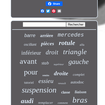
Share
mercedes
barre
arrière
rotule
pièces
oscillant
alfa
triangle
droit
inférieur
avant
gauche
stab
supérieur
pour
droite
complet
rotules
essieu
autodoc
tutoriel
renault
suspension
liaison
classe
bras
audi
remplacer
comment