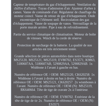
Capteur de température du gaz d'échappement. Ventilation du
chiffre d'affaires. Tuyau d'admission d'air. Ajusteur d'arbre à
cames. Vanne de commande d'air. Régulateur de chauffage du
moteur coincé. Vanne de retour de gaz d'échappement. Onde
excentrique de l'élément stell. Recirculation des gaz
d'échappement. Vanne de soupape de vanos. Verrouillage de la
porte murale arrière. Pipe à eau de refroidissement.
Partie du service climatique de climatisation. Moteur de boîte
de vitesses. Winch de la corde de réserve.
Protection de surcharge de la batterie. La qualité de nos
articles est très strictement testée.
Grande sélection de pièces automobiles dans notre boutique.
MS25120, MS25121, MS25119, EV80702, ES3571, K9863,
5180607AA, 5180607AB, 5290829AA, 5290829AB. 1x
Wishbone à l'avant à gauche en bas.
Numéro de référence OE / OEM: MS25120, CK620258. 1x
Wishbone à l'avant à droite en bas à droite. Numéro de
référence OE / OEM: MS25121, CK620257. 2x wismbones à
l'avant. Numéro de référence OE / OEM (N): MS25119,
RK640664. Tête de tige de cravate 2x à l'intérieur.
Numéro de référence OE / OEM: EV80702. Extérieur de la
tête de tige de tir 2x. Numéro de référence OE / OEM (N):
ES3571.