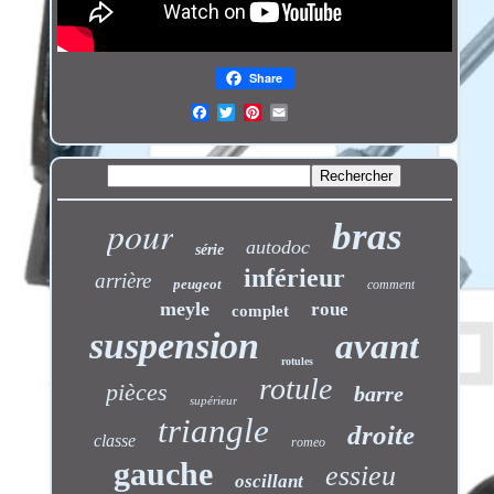
Share
pour
bras
autodoc
série
inférieur
arrière
peugeot
comment
meyle
roue
complet
suspension
avant
rotules
rotule
pièces
barre
supérieur
triangle
droite
classe
romeo
gauche
essieu
oscillant