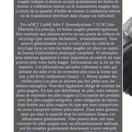
usagées indiqué ci-dessous accepte gratuitement les huiles de
moteur à combustion interne ou de transmission usagées dans
la limite de la quantité d'huiles de moteur à combustion interne
ou de transmission distribuée dans chaque cas individuel.
Pro reNET GmbH John F. Kennedystrasse 7 55743 Idar-
Oberstein En principe, les huiles usagées peuvent également
être restituées aux stations-service ou aux points de collecte de
recyclage (par exemple déchetterie ; éventuellement). Vous
pouvez généralement savoir si votre point de collecte de
recyclage local accepte les huiles usagées sur place ou auprès
du bureau d'information municipal compétent. Si nécessaire,
nous mettrons également à votre disposition un endroit où vous
pourrez jeter votre huile usagée. Informations sur la loi sur les
batteries. Les informations suivantes s'adressent à ceux qui
utilisent des piles et ne les revendent plus sous la forme qui
leur a été livrée (utilisateurs finaux) : 1. Retour gratuit des
vieilles piles Les piles ne doivent pas être jetées avec les
ordures ménagères. Vous êtes légalement obligé de restituer les
piles usagées. En tant que distributeur de piles, nous sommes
tenus de reprendre les piles usagées (à l'exception des produits
avec des piles usagées intégrées), notre obligation de reprise
étant limitée aux piles usagées du type que nous transportons
ou avons transporté comme piles neuves. Dans notre gamme,
ainsi que dans la quantité dont les utilisateurs finaux s'en
débarrassent généralement. Vous pouvez donc soit nous
renvoyer les piles usagées avec un affranchissement suffisant,
soit les remettre gratuitement directement à notre entrepôt