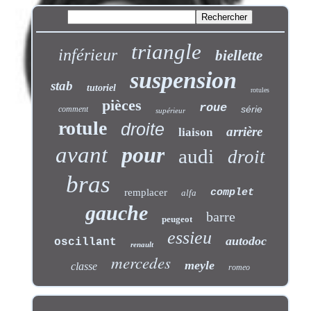
triangle
inférieur
biellette
suspension
stab
tutoriel
rotules
pièces
roue
série
comment
supérieur
rotule
droite
arrière
liaison
avant
pour
audi
droit
bras
remplacer
complet
alfa
gauche
barre
peugeot
essieu
autodoc
oscillant
renault
mercedes
meyle
classe
romeo