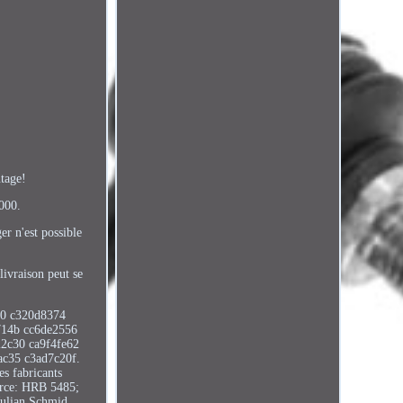
ntage!
2000.
er n'est possible
livraison peut se
c0 c320d8374
714b cc6de2556
2c30 ca9f4fe62
ac35 c3ad7c20f.
es fabricants
merce: HRB 5485;
Julian Schmid.