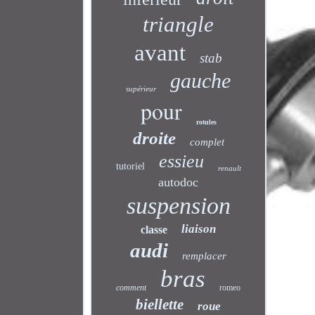
triangle
avant
stab
gauche
supérieur
pour
rotules
droite
complet
essieu
tutoriel
renault
autodoc
suspension
liaison
classe
audi
remplacer
bras
comment
romeo
biellette
roue