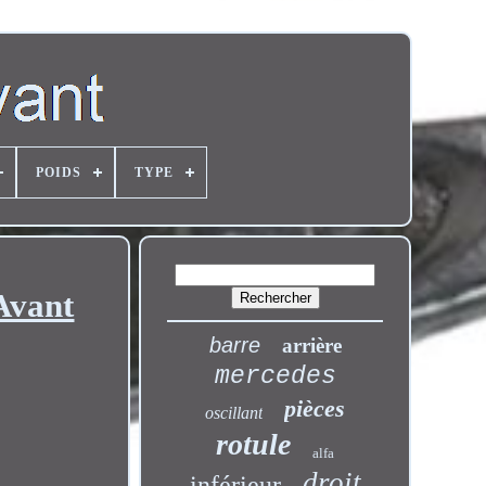
POIDS
TYPE
Avant
barre
arrière
mercedes
pièces
oscillant
rotule
alfa
droit
inférieur