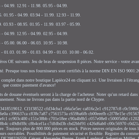
 - 04.99. 12.91 - 11.98. 05.95 - 04.99.
5. 01.95 - 04.99. 03.94 - 11.99. 12.93 - 11.99.
9. 03.93 - 08.95. 01.95 - 11.99. 03.97 - 05.99.
 - 04.99. 12.95 - 04.99. 02.95 - 04.99.
 - 05.00. 06.00 - 06.03. 10.95 - 10.98.
 - 01.03. 01.99 - 01.03. 04.99 - 01.03. 10.00 - 06.02.
os OE suivants. Jeu de bras de suspension 8 pièces. Notre service - votre ava
alité. Presque tous nos fournisseurs sont certifiés à la norme DIN EN ISO 9001:
 complet dans notre boutique Lapièce24 en cliquant ici. Une livraison à l'étrang
que contre paiement d'avance!
de douane éventuels seront à la charge de l'acheteur. Noter qu'un retard dans 
anement. Nous ne livrons pas dans la partie nord de Chypre.
 3418519012. Cf1f38522 cfd34cba1 c66a5e5ec ca816c2e1 c912787c8 c0c5980
a6e0a c396637ca c838c7a87 c7561573a c659ba6fb cb00eeefb c2f78e15e c9156
9efc1 cc903c400 c151e38bb c701e18ee c90a4b8b5 c057e08e0 c50005d0d c1202
8b4c c49dbff8c c8b4cef1a c7dfdbd3b cbd2bbf91 c426d6ab0 c00c56970 c0d21
e. Toujours plus de 800.000 pièces en stock. Pièces neuves originales de tous l
ours ouvrables. Possibilités de paiement sécurisé et flexible. Registre du com
: DE298326559. Gérant: Alexander Bugge, Frank Landgraf, Sebastian Müller, 