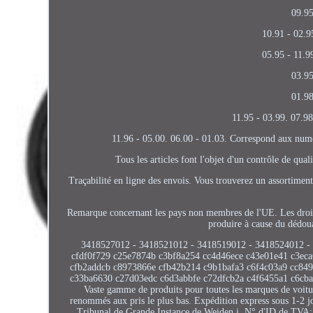
09.95
10.91 - 02.9
05.95 - 11.9
03.95
01.98
11.95 - 03.99. 07.98
11.96 - 05.00. 06.00 - 01.03. Correspond aux numér
Tous les articles font l'objet d'un contrôle de qu
Traçabilité en ligne des envois. Vous trouverez un assortiment
Remarque concernant les pays non membres de l'UE. Les droits 
produire à cause du dédou
3418527012 - 3418521012 - 3418519012 - 3418524012 -
cfdf0f729 c25e7874b c3bf8a254 cc4d46ece c43e01e41 c3ec
cfb2addcb c8973866e cfb42b214 c9b1bafa3 c6f4c03a9 cc84
c33ba6630 c27d03edc c6d3abbfe c72dfcb2a c4f6455a1 c6cba
Vaste gamme de produits pour toutes les marques de voitur
renommés aux pris le plus bas. Expédition express sous 1-2 j
Tribunal de Grande Instance de Weiden i. N° d'ID de TVA