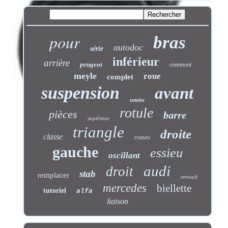
pour
bras
autodoc
série
inférieur
arrière
peugeot
comment
meyle
roue
complet
suspension
avant
rotules
rotule
pièces
barre
supérieur
triangle
droite
classe
romeo
gauche
essieu
oscillant
audi
droit
stab
remplacer
renault
mercedes
biellette
tutoriel
alfa
liaison