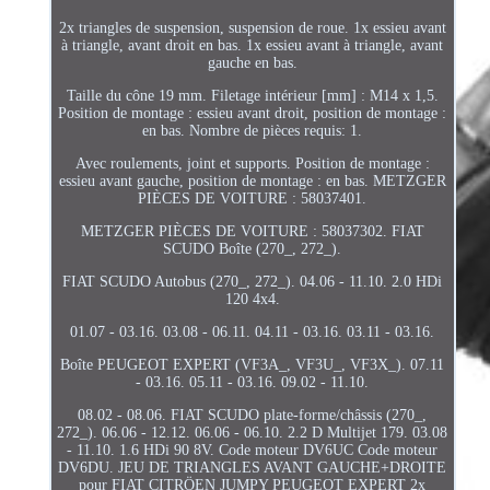
2x triangles de suspension, suspension de roue. 1x essieu avant
à triangle, avant droit en bas. 1x essieu avant à triangle, avant
gauche en bas.
Taille du cône 19 mm. Filetage intérieur [mm] : M14 x 1,5.
Position de montage : essieu avant droit, position de montage :
en bas. Nombre de pièces requis: 1.
Avec roulements, joint et supports. Position de montage :
essieu avant gauche, position de montage : en bas. METZGER
PIÈCES DE VOITURE : 58037401.
METZGER PIÈCES DE VOITURE : 58037302. FIAT
SCUDO Boîte (270_, 272_).
FIAT SCUDO Autobus (270_, 272_). 04.06 - 11.10. 2.0 HDi
120 4x4.
01.07 - 03.16. 03.08 - 06.11. 04.11 - 03.16. 03.11 - 03.16.
Boîte PEUGEOT EXPERT (VF3A_, VF3U_, VF3X_). 07.11
- 03.16. 05.11 - 03.16. 09.02 - 11.10.
08.02 - 08.06. FIAT SCUDO plate-forme/châssis (270_,
272_). 06.06 - 12.12. 06.06 - 06.10. 2.2 D Multijet 179. 03.08
- 11.10. 1.6 HDi 90 8V. Code moteur DV6UC Code moteur
DV6DU. JEU DE TRIANGLES AVANT GAUCHE+DROITE
pour FIAT CITRÖEN JUMPY PEUGEOT EXPERT 2x