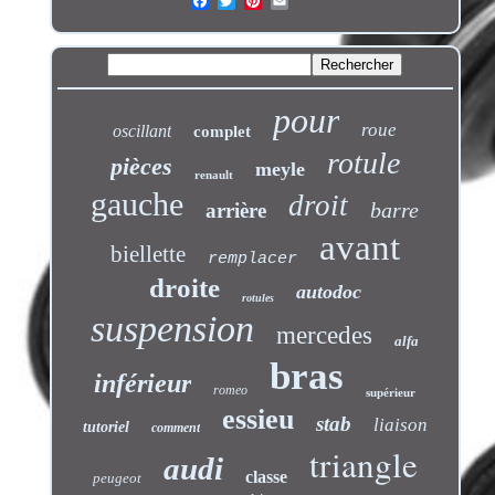
pour
roue
oscillant
complet
rotule
pièces
meyle
renault
gauche
droit
barre
arrière
avant
biellette
remplacer
droite
autodoc
rotules
suspension
mercedes
alfa
bras
inférieur
romeo
supérieur
essieu
stab
liaison
tutoriel
comment
triangle
audi
classe
peugeot