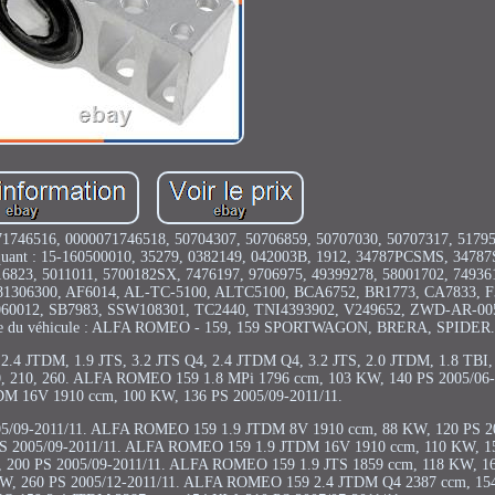
071746516, 0000071746518, 50704307, 50706859, 50707030, 50707317, 5179
iquant : 15-160500010, 35279, 0382149, 042003B, 1912, 34787PCSMS, 3478
16823, 5011011, 5700182SX, 7476197, 9706975, 49399278, 58001702, 74936
181306300, AF6014, AL-TC-5100, ALTC5100, BCA6752, BR1773, CA7833, F
060012, SB7983, SSW108301, TC2440, TNI4393902, V249652, ZWD-AR-00
le du véhicule : ALFA ROMEO - 159, 159 SPORTWAGON, BRERA, SPIDER.
, 2.4 JTDM, 1.9 JTS, 3.2 JTS Q4, 2.4 JTDM Q4, 3.2 JTS, 2.0 JTDM, 1.8 TBI
, 200, 210, 260. ALFA ROMEO 159 1.8 MPi 1796 ccm, 103 KW, 140 PS 2005/06
M 16V 1910 ccm, 100 KW, 136 PS 2005/09-2011/11.
5/09-2011/11. ALFA ROMEO 159 1.9 JTDM 8V 1910 ccm, 88 KW, 120 PS 20
 2005/09-2011/11. ALFA ROMEO 159 1.9 JTDM 16V 1910 ccm, 110 KW, 15
200 PS 2005/09-2011/11. ALFA ROMEO 159 1.9 JTS 1859 ccm, 118 KW, 16
KW, 260 PS 2005/12-2011/11. ALFA ROMEO 159 2.4 JTDM Q4 2387 ccm, 15