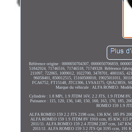
Référence origine : 0000050704307, 0000050706859, 0000
51842924, 71746516, 71746518, 71749328. Référence fabr
211097, 722065, 1009012, 1022700, 3478701, 4001165, 42
96058401, 850012515, 15160500010, 19025011011, 301
FCA6752, FT15148, JTC1306, LVSA1175, QSA2385S, S
Marque du véhicule : ALFA ROMEO. Modè
Cylindrée : 1.8 MPi, 1.9 JTDM 16V, 2.2 JTS, 1.9 JTDM 8V
Puissance : 115, 120, 136, 140, 150, 160, 163, 170, 185
ROMEO 159 1.9 JTD
ALFA ROMEO 159 2.2 JTS 2198 ccm, 136 KW, 185 PS 200
ALFA ROMEO 159 1.9 JTDM 8V 1910 ccm, 85 KW, 115 PS
2011/11. ALFA ROMEO 159 2.4 JTDM 2387 ccm, 147 KW, 
2011/11. ALFA ROMEO 159 3.2 JTS Q4 3195 ccm, 191 