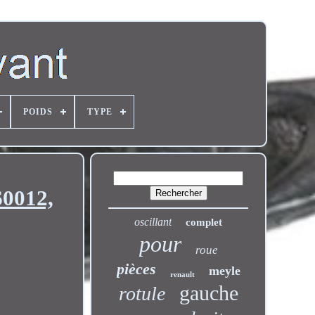
POIDS
TYPE
60012,
oscillant
complet
pour
roue
pièces
meyle
renault
gauche
rotule