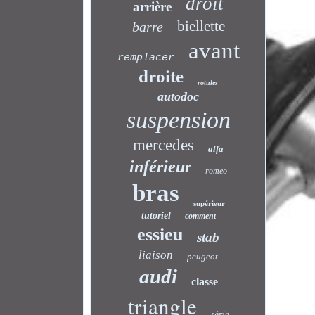
droit
arrière
biellette
barre
avant
remplacer
droite
rotules
autodoc
suspension
mercedes
alfa
inférieur
romeo
bras
supérieur
tutoriel
comment
essieu
stab
liaison
peugeot
audi
classe
triangle
série