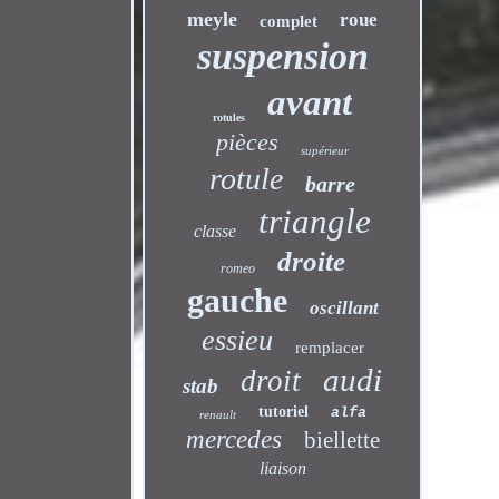
meyle
roue
complet
suspension
avant
rotules
pièces
supérieur
rotule
barre
triangle
classe
droite
romeo
gauche
oscillant
essieu
remplacer
audi
droit
stab
tutoriel
alfa
renault
mercedes
biellette
liaison