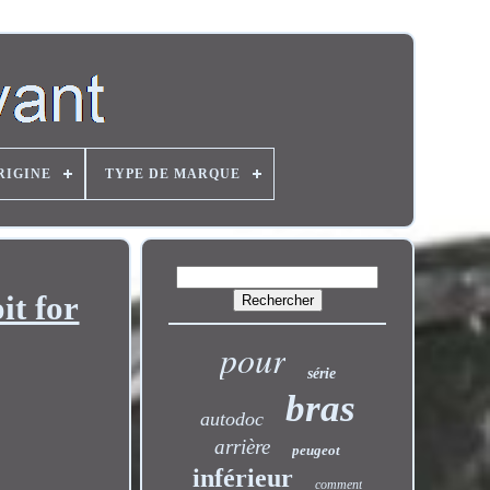
RIGINE
TYPE DE MARQUE
it for
pour
série
bras
autodoc
arrière
peugeot
inférieur
comment