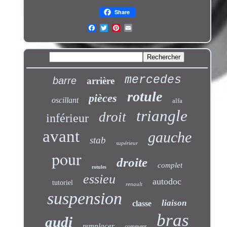
Share
mercedes
barre
arrière
rotule
pièces
oscillant
alfa
triangle
droit
inférieur
avant
gauche
stab
supérieur
pour
droite
complet
rotules
essieu
autodoc
tutoriel
renault
suspension
liaison
classe
bras
audi
remplacer
comment