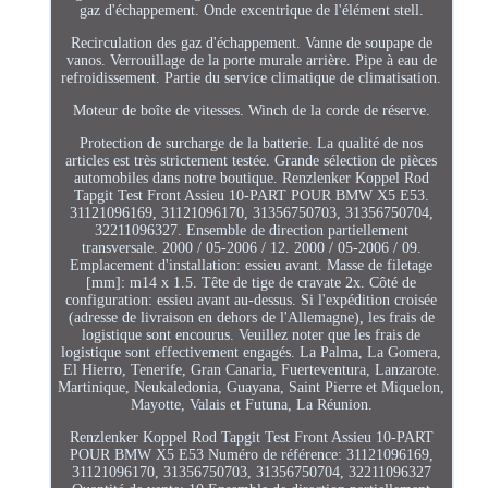
gaz d'échappement. Onde excentrique de l'élément stell.
Recirculation des gaz d'échappement. Vanne de soupape de
vanos. Verrouillage de la porte murale arrière. Pipe à eau de
refroidissement. Partie du service climatique de climatisation.
Moteur de boîte de vitesses. Winch de la corde de réserve.
Protection de surcharge de la batterie. La qualité de nos
articles est très strictement testée. Grande sélection de pièces
automobiles dans notre boutique. Renzlenker Koppel Rod
Tapgit Test Front Assieu 10-PART POUR BMW X5 E53.
31121096169, 31121096170, 31356750703, 31356750704,
32211096327. Ensemble de direction partiellement
transversale. 2000 / 05-2006 / 12. 2000 / 05-2006 / 09.
Emplacement d'installation: essieu avant. Masse de filetage
[mm]: m14 x 1.5. Tête de tige de cravate 2x. Côté de
configuration: essieu avant au-dessus. Si l'expédition croisée
(adresse de livraison en dehors de l'Allemagne), les frais de
logistique sont encourus. Veuillez noter que les frais de
logistique sont effectivement engagés. La Palma, La Gomera,
El Hierro, Tenerife, Gran Canaria, Fuerteventura, Lanzarote.
Martinique, Neukaledonia, Guayana, Saint Pierre et Miquelon,
Mayotte, Valais et Futuna, La Réunion.
Renzlenker Koppel Rod Tapgit Test Front Assieu 10-PART
POUR BMW X5 E53 Numéro de référence: 31121096169,
31121096170, 31356750703, 31356750704, 32211096327