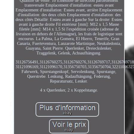
Quantité de vente: 10 Ensemble de direction partiellement
transversale Emplacement d'installation: essieu avant
Emplacement d'installation: Essieu avant, arrière Emplacement
d'installation: des deux côtés Emplacement d'installation: des
deux côtés Détaillé: Essieu avant à gauche Sur la droite: Essieu
avant à gauche droite Fil extérieur [mm]: M12 x 1,5 Masse
filetée [mm]: M14 x 1,5 Si l'expédition croisée (adresse de
livraison en dehors de l'Allemagne), les frais de logistique sont
encourus. La Palma, La Gomera, El Hierro, Tenerife, Gran
Canaria, Fuerteventura, Lanzarote Martinique, Neukaledonia,
Guayana, Saint Pierre. Querlenker, Dreieckslenker,
Traggelenk, Gelenk, Achsaufhängung.
31126756491,31126760275,31126760276,31126769717,31126769718
31121096169,31121096170,31356750703,31356750704,32211096327
Fahrwerk, Spurstangenkopf, Servolenkung, Spurstange,
Querstrebe. Lenkung, Radaufhängung, Federung,
Reparatursatz, Lenker.
4 x Querlenker, 2 x Koppelstange.