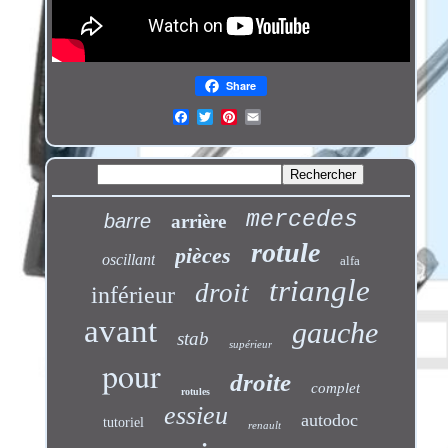
Share
mercedes
barre
arrière
rotule
pièces
oscillant
alfa
triangle
droit
inférieur
avant
gauche
stab
supérieur
pour
droite
complet
rotules
essieu
autodoc
tutoriel
renault