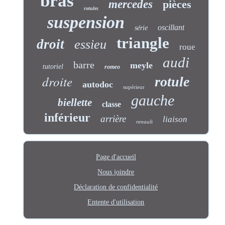
bras
mercedes
pièces
rotules
suspension
oscillant
série
triangle
droit
essieu
roue
audi
barre
meyle
tutoriel
romeo
droite
rotule
autodoc
supérieur
gauche
biellette
classe
inférieur
arrière
liaison
renault
Page d'accueil
Nous joindre
Déclaration de confidentialité
Entente d'utilisation