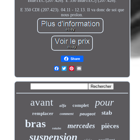
BlueTEC (207.426). E 350 BlueTEC/j (207.426).
E 350 CDI (207.423). 04.11 - 12.13. Il va donc de soi que
nous prolon.
Share
avant
pour
complet
alfa
stab
remplacer
comment
peugeot
bras
mercedes
pièces
rotules
suspension