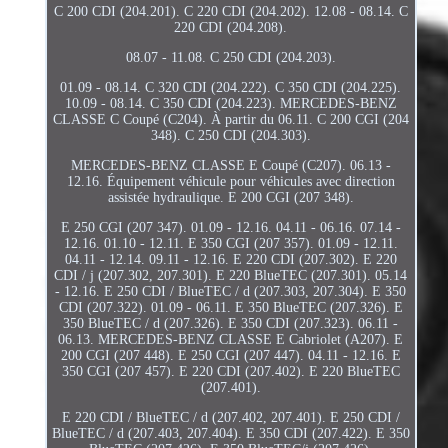
C 200 CDI (204.201). C 220 CDI (204.202). 12.08 - 08.14. C
220 CDI (204.208).
08.07 - 11.08. C 250 CDI (204.203).
01.09 - 08.14. C 320 CDI (204.222). C 350 CDI (204.225).
10.09 - 08.14. C 350 CDI (204.223). MERCEDES-BENZ
CLASSE C Coupé (C204). À partir du 06.11. C 200 CGI (204
348). C 250 CDI (204.303).
MERCEDES-BENZ CLASSE E Coupé (C207). 06.13 -
12.16. Équipement véhicule pour véhicules avec direction
assistée hydraulique. E 200 CGI (207 348).
E 250 CGI (207 347). 01.09 - 12.16. 04.11 - 06.16. 07.14 -
12.16. 01.10 - 12.11. E 350 CGI (207 357). 01.09 - 12.11.
04.11 - 12.14. 09.11 - 12.16. E 220 CDI (207.302). E 220
CDI / j (207.302, 207.301). E 220 BlueTEC (207.301). 05.14
- 12.16. E 250 CDI / BlueTEC / d (207.303, 207.304). E 350
CDI (207.322). 01.09 - 06.11. E 350 BlueTEC (207.326). E
350 BlueTEC / d (207.326). E 350 CDI (207.323). 06.11 -
06.13. MERCEDES-BENZ CLASSE E Cabriolet (A207). E
200 CGI (207 448). E 250 CGI (207 447). 04.11 - 12.16. E
350 CGI (207 457). E 220 CDI (207.402). E 220 BlueTEC
(207.401).
E 220 CDI / BlueTEC / d (207.402, 207.401). E 250 CDI /
BlueTEC / d (207.403, 207.404). E 350 CDI (207.422). E 350