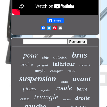
Share
pour
bras
autodoc
série
inférieur
arrière
peugeot
comment
meyle
roue
complet
suspension
avant
rotules
rotule
pièces
barre
supérieur
triangle
droite
classe
romeo
gauche
essieu