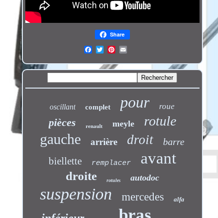
Share
pour
roue
oscillant
complet
rotule
pièces
meyle
renault
gauche
droit
barre
arrière
avant
biellette
remplacer
droite
autodoc
rotules
suspension
mercedes
alfa
bras