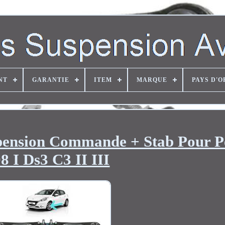
NT
GARANTIE
ITEM
MARQUE
PAYS D'O
spension Commande + Stab Pour P
8 I Ds3 C3 II III