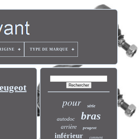
RIGINE
TYPE DE MARQUE
eugeot
pour
série
bras
autodoc
arrière
peugeot
inférieur
comment