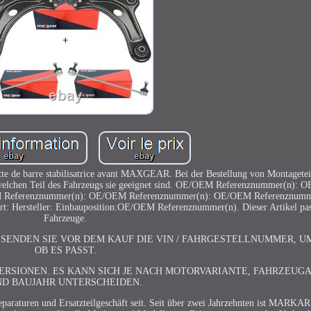
e de barre stabilisatrice avant MAXGEAR. Bei der Bestellung von Montageteil
für welchen Teil des Fahrzeugs sie geeignet sind. OE/OEM Referenznummer(n):
M Referenznummer(n): OE/OEM Referenznummer(n): OE/OEM Referenznum
t: Hersteller: Einbauposition:OE/OEM Referenznummer(n). Dieser Artikel pas
Fahrzeuge.
 SENDEN SIE VOR DEM KAUF DIE VIN / FAHRGESTELLNUMMER, U
OB ES PASST.
VERSIONEN. ES KANN SICH JE NACH MOTORVARIANTE, FAHRZEU
ND BAUJAHR UNTERSCHEIDEN.
aturen und Ersatzteilgeschäft seit. Seit über zwei Jahrzehnten ist MARKAR e