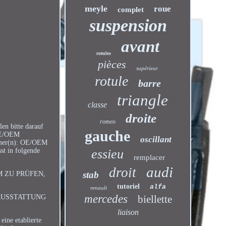
meyle
roue
complet
suspension
avant
rotules
pièces
supérieur
rotule
barre
triangle
classe
droite
romeo
en bitte darauf
gauche
 OE/OEM
oscillant
mer(n): OE/OEM
st in folgende
essieu
remplacer
audi
droit
stab
M ZU PRÜFEN,
tutoriel
alfa
renault
mercedes
GAUSSTATTUNG
biellette
liaison
ine etablierte