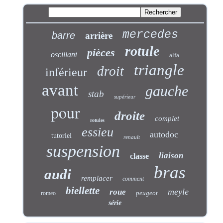
mercedes
barre
arrière
rotule
pièces
oscillant
alfa
triangle
droit
inférieur
avant
gauche
stab
supérieur
pour
droite
complet
rotules
essieu
autodoc
tutoriel
renault
suspension
liaison
classe
bras
audi
remplacer
comment
biellette
meyle
roue
peugeot
romeo
série