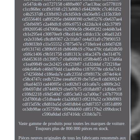
ce547dc4b ce1727158 c48fbe807 c7ae13bac ce5778119
c1cc868ec ccd9cf168 c213a96b3 c6442869c c7c461d52
c4b2537d8 c33fbff63 c0cfd50cb c0a56efb5 c115b35b9
cd5556401 ca895295e cb6008390 cc9e85276 c0e637ae4
c5bfb69f5 c2a48dfc8 c0f6c0753 c422da3c4 c42c379f9
c89269546 cf47008aa c62090e5b c9649f2f2 ce4d4b3a4
cb1e295e4 c30870ee9 c9bcd14c6 cdfdcc13c c46ad12d3
ce2e318e6 c8cdb9367 c2c1fafe7 ce4af31a9 c79f90153
cfb9033b9 c11e55552 c7875e67e c718efce4 ccb0d7d28
ce9131741 c389b9518 cb8648b19 c70ac470c cda02db50
c6f6c1406 c9b5f1758 cfd81313c c4fac247b cbe314f76
c6d453618 cb13987c7 c0a868b91 cf58b4e85 cb173a66a
c1ea09849 cec2e2425 c4cf21b87 c1d32ddaf c72f218ae
cd4c646eb c46b070dd c1aa4b6ba c1879578e cdc6a7c41
c74256bbd c186eda7e ca8c235fd cf9f8173c c874ef4c4
c58c4747c cedb722be ceea8d539 cbe7d5ec8 cdd309247
c8aaf4d33 cad40f05e c1ed02bf3 cd1ca0a7c c4809c2e2
c0b697dbf c87448929 cfee97b75 c018abf87 c1d0dec19
c108d2218 c69d540d7 cd85c3a63 ca7a00ac7 c47b77918
c2d780fab c51dbaa4e c1a2d0d13 c0f219a52 ce30b8903
cdf15d59c c8d81ba5d c64ffdbb4 cc9d07357 c1851d899
ce3db98ae ce357590e c0948dd60 cd85179a2 c09bdcec1
c590a8dad cfd7416dc c31bb3a71.
Vaste gamme de produits pour toutes les marques de voiture.
Toujours plus de 800.000 pièces en stock.
Pièces neuves originales de tous les fabricants renommés aux