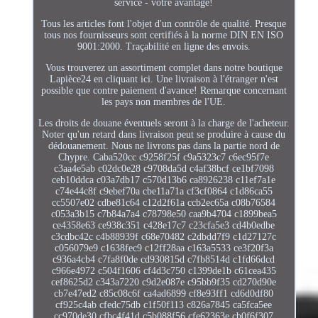
service - votre avantage!
Tous les articles font l'objet d'un contrôle de qualité. Presque
tous nos fournisseurs sont certifiés à la norme DIN EN ISO
9001:2000. Traçabilité en ligne des envois.
Vous trouverez un assortiment complet dans notre boutique
Lapièce24 en cliquant ici. Une livraison à l'étranger n'est
possible que contre paiement d'avance! Remarque concernant
les pays non membres de l'UE.
Les droits de douane éventuels seront à la charge de l'acheteur.
Noter qu'un retard dans livraison peut se produire à cause du
dédouanement. Nous ne livrons pas dans la partie nord de
Chypre. Caba520cc c9258f25f c9a5323c7 c6ec95f7e
c3aa4e5ab c02dc0e28 c9708da5d c4af38bcf ce1bf7098
ceb10ddca c03a7db17 c570d13b6 ca8926238 c11ef7a1e
c74e44c8f c9ebef70a cbe11a71a cf3cf0864 c1d86ca55
cc5507e02 cdbe81c64 c12d2f61a ccb2ec65a c08b76584
c053a3b15 c7b84a7a4 c78798e50 caa9b4704 c1899bea5
ce4358e63 ce938c351 c428e17c7 c23cfa5e3 cd4b0edbe
c3cdbc42c c4b88939f c68e70482 c2dbdd7f9 c1d27127c
c056079e9 c1638fec9 c12ff28aa c163a5533 ce3f20f3a
c936a4cb4 c7fa8f0de cd930815d c7fb8514d c1fd66dcd
c966e4972 c504f1606 cf4d3c750 c1399de1b c61cea435
cef8625d2 c343a7220 c9d2e087e c95bb9f35 cd270d90e
cb7e47ed2 c85c08c6f ca4ad6899 cf8e93ff1 cd6d0df80
cf925c4ab cfedc75db c1f50f113 c826a7845 ca5fca5ee
cc970de30 cfbc4f41d c5b088f56 cfe62363e cb0f6f307