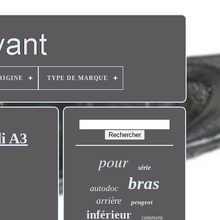
RIGINE
TYPE DE MARQUE
i A3
pour
série
bras
autodoc
arrière
peugeot
inférieur
comment