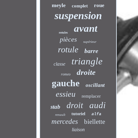
meyle
roue
complet
suspension
avant
rotules
pièces
supérieur
rotule
barre
triangle
classe
droite
romeo
gauche
oscillant
essieu
remplacer
audi
droit
stab
tutoriel
alfa
renault
mercedes
biellette
liaison