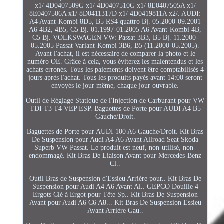
x1/ 4D0407509G x1/ 4D0407510G x1/ 8E0407505A x1/
8E0407506A x1/ 8D0411317D x1/ 4D0419811A x2/. AUDI:
A4 Avant-Kombi 8D5, B5 RS4 quattro Bj. 05.2000-09.2001
A6 4B2, 4B5, C5 Bj. 01.1997-01.2005 A6 Avant-Kombi 4B,
C5 Bj. VOLKSWAGEN VW: Passat 3B3, B5 Bj. 11.2000-
05.2005 Passat Variant-Kombi 3B6, B5 (11.2000-05.2005).
Avant l'achat, il est nécessaire de comparer la photo et le
numéro OE. Grâce à cela, vous éviterez les malentendus et les
achats erronés. Tous les paiements doivent être comptabilisés 4
jours après l'achat. Tous les produits payés avant 14:00 seront
envoyés le jour même, chaque jour ouvrable.
Outil de Réglage Statique de l'Injection de Carburant pour VW
TDI T3 T4 VEP ESP. Baguettes de Porte pour AUDI A4 B5
Gauche/Droit.
Baguettes de Porte pour AUDI 100 A6 Gauche/Droit. Kit Bras
De Suspension pour Audi A4 A6 Avant Allroad Seat Skoda
Superb VW Passat. Le produit est neuf, non-utilisé, non-
endommagé. Kit Bras De Liaison Avant pour Mercedes-Benz
Cl..
Outil Bras de Suspension d'Essieu Arrière pour.. Kit Bras De
Suspension pour Audi A4 A6 Avant Al.. GEPCO Douille 4
Ergots Clé à Ergot pour Tête Sp.. Kit Bras De Suspension
Avant pour Audi A6 C6 A8... Kit Bras De Suspension Essieu
Avant Arrière Gau..