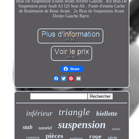
Bras De Suspension Essieu Avant Arrière Gauche.. Kit Bras De
Suspension pour Audi A3 Q3 Seat Alt.. Fusée d'essieu Cache
de Roulement de Roue Avant.. 2x Bras de Suspension Avant
Droite Gauche Barre.
Share
triangle
inférieur
biellette
suspension
stab
tutoriel
rotules
pièces
roue
série
comment
supérieur