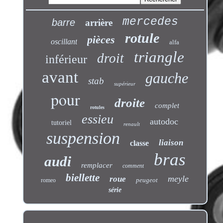
mercedes
barre
arrière
rotule
pièces
oscillant
alfa
triangle
droit
inférieur
avant
gauche
stab
supérieur
pour
droite
complet
rotules
essieu
autodoc
tutoriel
renault
suspension
liaison
classe
bras
audi
remplacer
comment
biellette
meyle
roue
peugeot
romeo
série